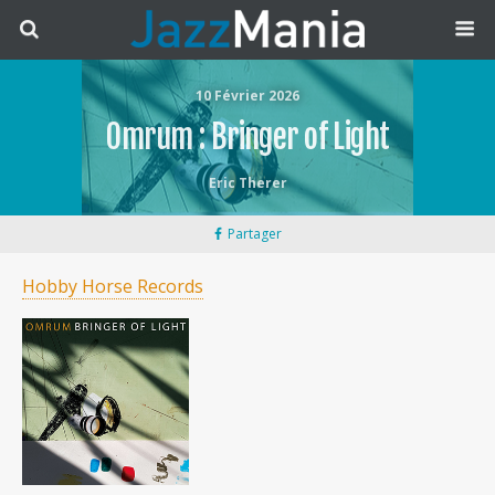
10 Février 2026
Omrum : Bringer of Light
Eric Therer
Partager
Hobby Horse Records