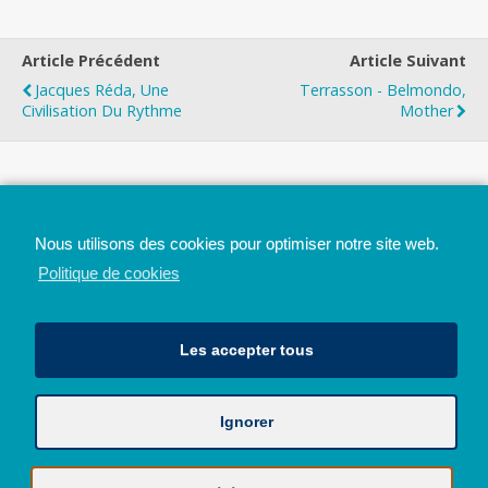
Article Précédent
Article Suivant
Jacques Réda, Une
Terrasson - Belmondo,
Civilisation Du Rythme
Mother
Top
Nous utilisons des cookies pour optimiser notre site web.
Mobile
Bureau
Politique de cookies
Les accepter tous
Ignorer
Avec le soutien de la Province de Liège
© 2026 - Tous droits réservés - JazzMania