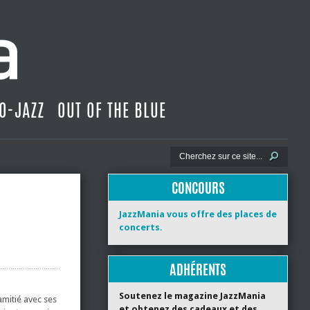
O-JAZZ
OUT OF THE BLUE
CONCOURS
JazzMania vous offre des places de
concerts.
ADHÉRENTS
Soutenez le magazine JazzMania
amitié avec ses
et obtenez des cadeaux et des