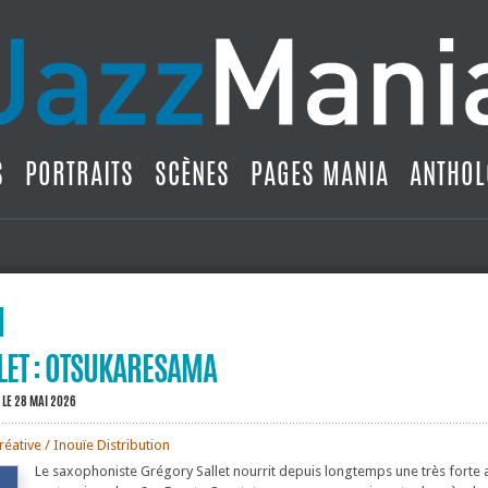
S
PORTRAITS
SCÈNES
PAGES MANIA
ANTHOL
LET : OTSUKARESAMA
LE 28 MAI 2026
éative / Inouïe Distribution
Le saxophoniste Grégory Sallet nourrit depuis longtemps une très forte 