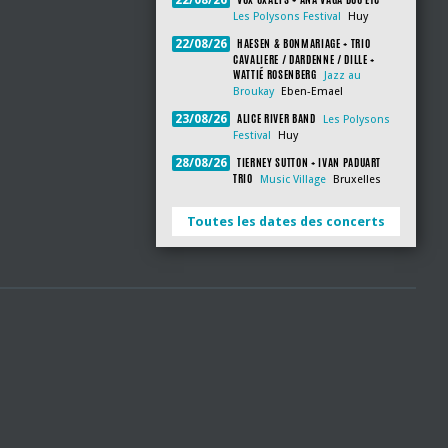
22/08/26
Les Polysons Festival
Huy
HAESEN & BONMARIAGE + TRIO
22/08/26
CAVALIERE / DARDENNE / DILLE +
WATTIÉ ROSENBERG
Jazz au
Broukay
Eben-Emael
ALICE RIVER BAND
23/08/26
Les Polysons
Festival
Huy
TIERNEY SUTTON + IVAN PADUART
28/08/26
TRIO
Music Village
Bruxelles
Toutes les dates des concerts