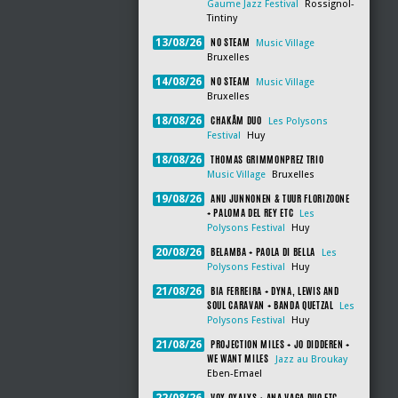
Gaume Jazz Festival
Rossignol-
Tintiny
NO STEAM
13/08/26
Music Village
Bruxelles
NO STEAM
14/08/26
Music Village
Bruxelles
CHAKÂM DUO
18/08/26
Les Polysons
Festival
Huy
THOMAS GRIMMONPREZ TRIO
18/08/26
Music Village
Bruxelles
ANU JUNNONEN & TUUR FLORIZOONE
19/08/26
+ PALOMA DEL REY ETC
Les
Polysons Festival
Huy
BELAMBA + PAOLA DI BELLA
20/08/26
Les
Polysons Festival
Huy
BIA FERREIRA + DYNA, LEWIS AND
21/08/26
SOUL CARAVAN + BANDA QUETZAL
Les
Polysons Festival
Huy
PROJECTION MILES + JO DIDDEREN +
21/08/26
WE WANT MILES
Jazz au Broukay
Eben-Emael
VOX OXALYS + ANA VAGA DUO ETC