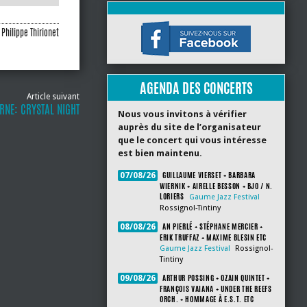
Philippe Thirionet
AGENDA DES CONCERTS
Article suivant
RNE: CRYSTAL NIGHT
Nous vous invitons à vérifier
auprès du site de l’organisateur
que le concert qui vous intéresse
est bien maintenu.
GUILLAUME VIERSET + BARBARA
07/08/26
WIERNIK + AIRELLE BESSON + BJO / N.
LORIERS
Gaume Jazz Festival
Rossignol-Tintiny
AN PIERLÉ + STÉPHANE MERCIER +
08/08/26
ERIK TRUFFAZ + MAXIME BLESIN ETC
Gaume Jazz Festival
Rossignol-
Tintiny
ARTHUR POSSING + OZAIN QUINTET +
09/08/26
FRANÇOIS VAIANA + UNDER THE REEFS
ORCH. + HOMMAGE À E.S.T. ETC