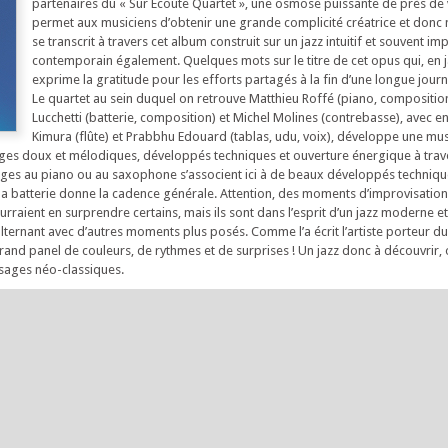
partenaires du « Sur Ecoute Quartet », une osmose puissante de près de 
permet aux musiciens d’obtenir une grande complicité créatrice et donc 
se transcrit à travers cet album construit sur un jazz intuitif et souvent im
contemporain également. Quelques mots sur le titre de cet opus qui, en 
exprime la gratitude pour les efforts partagés à la fin d’une longue journ
Le quartet au sein duquel on retrouve Matthieu Roffé (piano, composition
Lucchetti (batterie, composition) et Michel Molines (contrebasse), avec en
Kimura (flûte) et Prabbhu Edouard (tablas, udu, voix), développe une mu
ges doux et mélodiques, développés techniques et ouverture énergique à trave
ages au piano ou au saxophone s’associent ici à de beaux développés technique
la batterie donne la cadence générale. Attention, des moments d’improvisation
rraient en surprendre certains, mais ils sont dans l’esprit d’un jazz moderne e
alternant avec d’autres moments plus posés. Comme l’a écrit l’artiste porteur du 
rand panel de couleurs, de rythmes et de surprises ! Un jazz donc à découvrir,
sages néo-classiques.