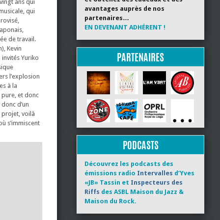
vingt ans qui
avantages auprès de nos
musicale, qui
partenaires…
provisé,
EN DEVENANT ADHÉRENT !
japonais,
ée de travail.
), Kevin
PARTENAIRES
 invités Yuriko
sique
rs l’explosion
s à la
 pure, et donc
t donc d’un
projet, voilà
 où s’immiscent
PODCASTS
Découvrez les podcasts des
émissions radio
Intervalles
d’Yves
«JB» Tassin et
Inspecteurs des
Riffs
des ASBL Maison du Jazz &
Maison du Rock.