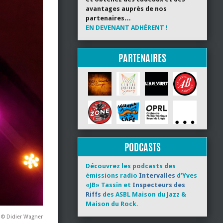
avantages auprès de nos
partenaires…
EN DEVENANT ADHÉRENT !
PARTENAIRES
PODCASTS
Découvrez les podcasts des
émissions radio
Intervalles
d’Yves
«JB» Tassin et
Inspecteurs des
Riffs
des ASBL Maison du Jazz &
Maison du Rock.
 © Didier Wagner