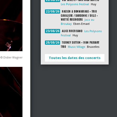
22/08/26
Les Polysons Festival
Huy
HAESEN & BONMARIAGE + TRIO
22/08/26
CAVALIERE / DARDENNE / DILLE +
WATTIÉ ROSENBERG
Jazz au
Broukay
Eben-Emael
ALICE RIVER BAND
23/08/26
Les Polysons
Festival
Huy
TIERNEY SUTTON + IVAN PADUART
28/08/26
TRIO
Music Village
Bruxelles
 © Didier Wagner
Toutes les dates des concerts