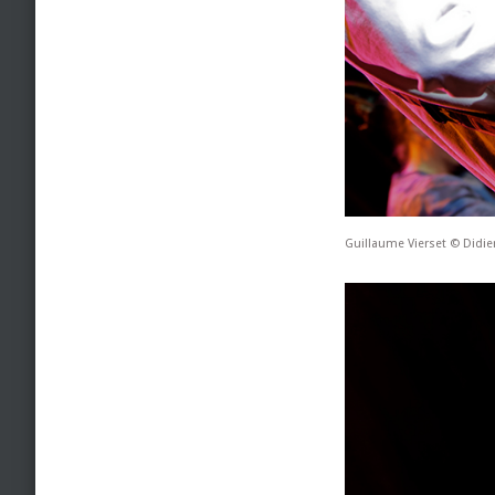
Guillaume Vierset © Didi