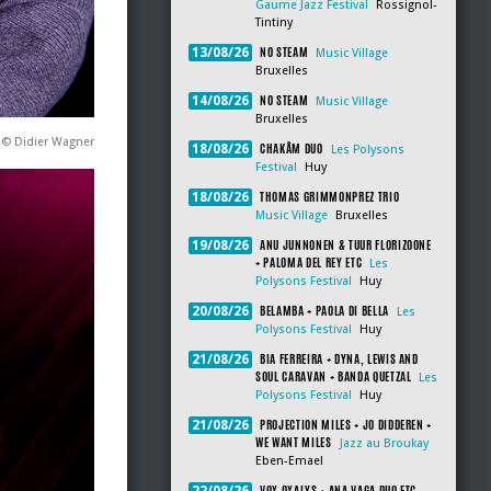
Gaume Jazz Festival
Rossignol-
Tintiny
NO STEAM
13/08/26
Music Village
Bruxelles
NO STEAM
14/08/26
Music Village
Bruxelles
 © Didier Wagner
CHAKÂM DUO
18/08/26
Les Polysons
Festival
Huy
THOMAS GRIMMONPREZ TRIO
18/08/26
Music Village
Bruxelles
ANU JUNNONEN & TUUR FLORIZOONE
19/08/26
+ PALOMA DEL REY ETC
Les
Polysons Festival
Huy
BELAMBA + PAOLA DI BELLA
20/08/26
Les
Polysons Festival
Huy
BIA FERREIRA + DYNA, LEWIS AND
21/08/26
SOUL CARAVAN + BANDA QUETZAL
Les
Polysons Festival
Huy
PROJECTION MILES + JO DIDDEREN +
21/08/26
WE WANT MILES
Jazz au Broukay
Eben-Emael
VOX OXALYS + ANA VAGA DUO ETC