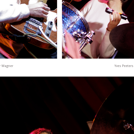
er Wagner
Yves Peeters