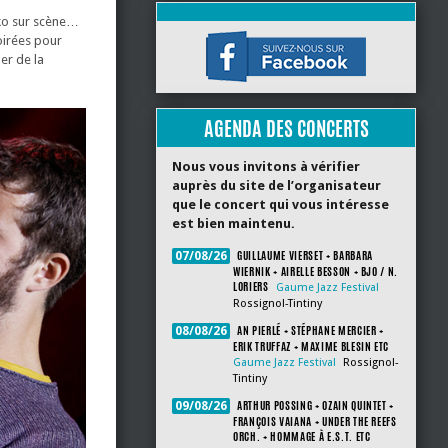
ko sur scène…
oirées pour
er de la
AGENDA DES CONCERTS
Nous vous invitons à vérifier
auprès du site de l’organisateur
que le concert qui vous intéresse
est bien maintenu.
GUILLAUME VIERSET + BARBARA
07/08/26
WIERNIK + AIRELLE BESSON + BJO / N.
LORIERS
Gaume Jazz Festival
Rossignol-Tintiny
AN PIERLÉ + STÉPHANE MERCIER +
08/08/26
ERIK TRUFFAZ + MAXIME BLESIN ETC
Gaume Jazz Festival
Rossignol-
Tintiny
ARTHUR POSSING + OZAIN QUINTET +
09/08/26
FRANÇOIS VAIANA + UNDER THE REEFS
ORCH. + HOMMAGE À E.S.T. ETC