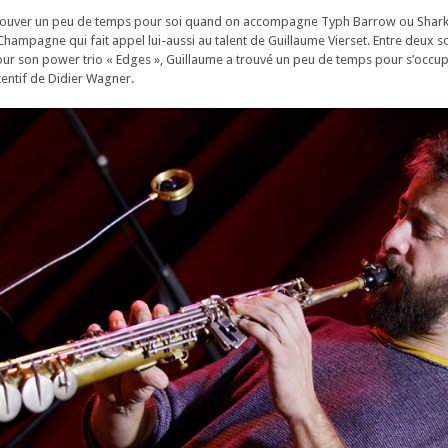
 trouver un peu de temps pour soi quand on accompagne Typh Barrow ou Shar
mpagne qui fait appel lui-aussi au talent de Guillaume Vierset. Entre deux s
ur son power trio « Edges », Guillaume a trouvé un peu de temps pour s’occup
entif de Didier Wagner.