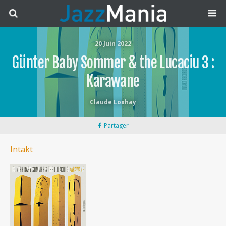
20 Juin 2022
Günter Baby Sommer & the Lucaciu 3 :
Karawane
Claude Loxhay
Partager
Intakt