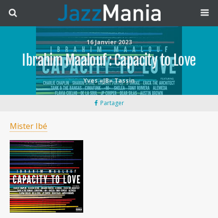
16 Janvier 2023
Ibrahim Maalouf : Capacity to Love
Yves «JB» Tassin
Partager
Mister Ibé