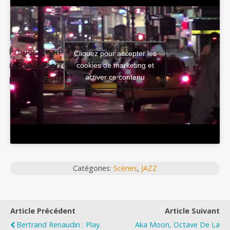
Propos
Jean-
Cliquez pour accepter les
recueillis
Pierre
cookies de marketing et
activer ce contenu
par
Goffin
Catégories:
Scènes
,
JAZZ
Article Précédent
Article Suivant
Bertrand Renaudin : Play.
Aka Moon, Octave De La