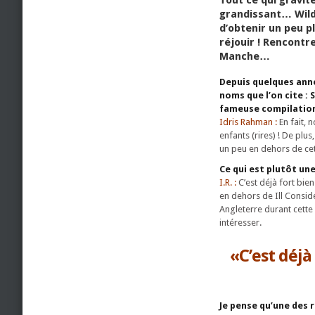
grandissant… Wild
d’obtenir un peu p
réjouir ! Rencontr
Manche…
Depuis quelques ann
noms que l’on cite :
fameuse compilation
Idris Rahman :
En fait, 
enfants (rires) ! De pl
un peu en dehors de cet
Ce qui est plutôt u
I.R. :
C’est déjà fort bie
en dehors de Ill Consid
Angleterre durant cette
intéresser.
«C’est déjà
Je pense qu’une des r