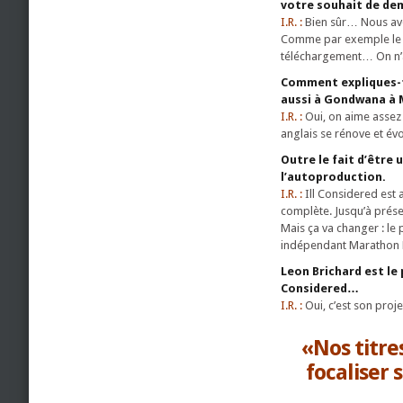
votre souhait de d
I.R. :
Bien sûr… Nous avo
Comme par exemple le fa
téléchargement… On n’au
Comment expliques-tu 
aussi à Gondwana à
I.R. :
Oui, on aime assez b
anglais se rénove et évo
Outre le fait d’être 
l’autoproduction.
I.R. :
Ill Considered est
complète. Jusqu’à prése
Mais ça va changer : le
indépendant Marathon 
Leon Brichard est le
Considered…
I.R. :
Oui, c’est son proj
«Nos titre
focaliser 