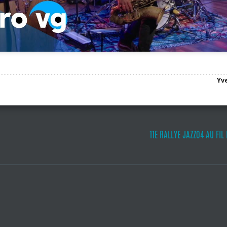
Yve
11E RALLYE JAZZ04 AU FIL 