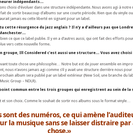
emeurer indépendants…
ns choisi d’évoluer dans une structure indépendante. Nous avons agi à notre 
it de sortir beaucoup d’albums sur une courte période. Rien que du vinyle ou
rait jamais eu cette liberté en signant pour un label.
cette résurgence du jazz anglais ? Il n’y a d’ailleurs pas que Londre
 Manchester…
ien ce que ce label publie. Il y en a d’autres aussi, qui ont fait des efforts pour
lue vers cette nouvelle forme.
un groupe, Ill Considered c’est aussi une structure… Vous avez choisi
 avant toute chose une philosophie… Notre but est de jouer ensemble en impro
nt, nous n’avons jamais agi comme s’il y avait une structure derrière nous pour
 prochain album sera publié par un label extérieur (New Soil, une branche du la
Music Group – NDLR).
 point commun entre les trois groupes qui enregistrent au sein de la s
et et son choix. Comme le souhait de sortir nos albums sous le format vinyle…
s sont des numéros, ce qui amène l’auditeu
sur la musique sans se laisser distraire par
chose.»