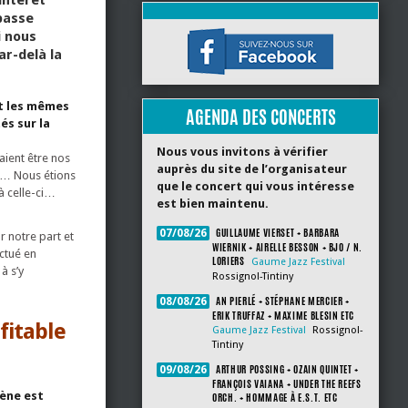
passe
i nous
ar-delà la
nt les mêmes
AGENDA DES CONCERTS
és sur la
Nous vous invitons à vérifier
ient être nos
auprès du site de l’organisateur
ie… Nous étions
que le concert qui vous intéresse
à celle-ci…
est bien maintenu.
GUILLAUME VIERSET + BARBARA
07/08/26
r notre part et
WIERNIK + AIRELLE BESSON + BJO / N.
ctué en
LORIERS
Gaume Jazz Festival
à s’y
Rossignol-Tintiny
AN PIERLÉ + STÉPHANE MERCIER +
08/08/26
ERIK TRUFFAZ + MAXIME BLESIN ETC
fitable
Gaume Jazz Festival
Rossignol-
Tintiny
ARTHUR POSSING + OZAIN QUINTET +
09/08/26
FRANÇOIS VAIANA + UNDER THE REEFS
cène est
ORCH. + HOMMAGE À E.S.T. ETC