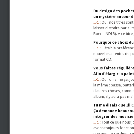
Du design des pochet
un mystère autour du
I.R. :
Oui, nos titres son
laisser distraire par au
Boer – NDLR). A ce titre
Pourquoi ce choix du
I.R. :
C’était la préféren
nouvelles attentes du p
format CD.
Vous faites régulièr
Afin d’élargir la pal
I.R. :
Oui, on aime ça, jo
la même : basse, batter
d’autres choses, comme 
album, il y aura pas mal
Tu me disais que Ill
Ça demande beaucou
intégrer des musicie
I.R. :
Tout ce que nous j
avons toujours fonctionn
que nous accordions su