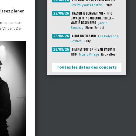
22/08/26
Les Polysons Festival
Huy
aissez planer
HAESEN & BONMARIAGE + TRIO
22/08/26
CAVALIERE / DARDENNE / DILLE +
WATTIÉ ROSENBERG
ique, sans se
Jazz au
Broukay
Eben-Emael
is Vincent De
ALICE RIVER BAND
23/08/26
Les Polysons
Festival
Huy
TIERNEY SUTTON + IVAN PADUART
28/08/26
TRIO
Music Village
Bruxelles
Toutes les dates des concerts