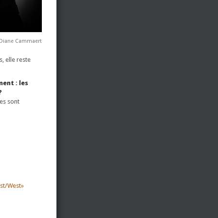
 Diane Cammaert
 elle reste
ent : les
?
es sont
ast/West»