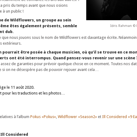
 a pris du temps avant que nous osions
 à un public !
ue de Wildflowers, un groupe au sein
même êtes également présents, semble
Idris Rahman ©
nt dub.
e que nous jouons sous le nom de Wildflowers est davantage écrite. Néanmoins,
s extérieurs.
 pourrait être posée à chaque musicien, où qu’il se trouve en ce mom
erts ont été interrompus. Quand pensez-vous revenir sur une scène 
pas assez de garanties pour prévoir quelque chose en ce moment. Toutes nos dat
 si on ne désespère pas de pouvoir rejouer avant cela…
iège le 11 août 2020.
 pour les traductions et les photos…
latives à l’album
Pokus «Pokus»
,
Wildflower «Season2»
et
Ill Considered «9 E
Ill Considered