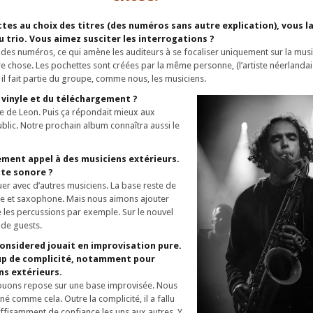
tes au choix des titres (des numéros sans autre explication), vous l
 trio. Vous aimez susciter les interrogations ?
t des numéros, ce qui amène les auditeurs à se focaliser uniquement sur la mus
tre chose. Les pochettes sont créées par la même personne, (l’artiste néerlanda
, il fait partie du groupe, comme nous, les musiciens.
 vinyle et du téléchargement ?
ce de Leon. Puis ça répondait mieux aux
ublic. Notre prochain album connaîtra aussi le
ement appel à des musiciens extérieurs.
ette sonore ?
uer avec d’autres musiciens. La base reste de
ie et saxophone. Mais nous aimons ajouter
les percussions par exemple. Sur le nouvel
 de guests.
 Considered jouait en improvisation pure.
p de complicité, notamment pour
ns extérieurs.
ouons repose sur une base improvisée. Nous
é comme cela. Outre la complicité, il a fallu
ffisamment de confiance les uns aux autres. Y