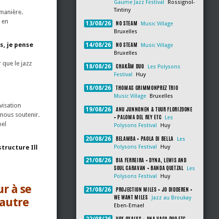
Gaume Jazz Festival
Rossignol-
Tintiny
manière.
 en
NO STEAM
13/08/26
Music Village
Bruxelles
NO STEAM
s, je pense
14/08/26
Music Village
Bruxelles
 que le jazz
CHAKÂM DUO
18/08/26
Les Polysons
Festival
Huy
THOMAS GRIMMONPREZ TRIO
18/08/26
Music Village
Bruxelles
visation
ANU JUNNONEN & TUUR FLORIZOONE
19/08/26
 nous soutenir.
+ PALOMA DEL REY ETC
Les
bel
Polysons Festival
Huy
BELAMBA + PAOLA DI BELLA
20/08/26
Les
tructure Ill
Polysons Festival
Huy
BIA FERREIRA + DYNA, LEWIS AND
21/08/26
SOUL CARAVAN + BANDA QUETZAL
Les
Polysons Festival
Huy
r à se
PROJECTION MILES + JO DIDDEREN +
21/08/26
WE WANT MILES
Jazz au Broukay
 autre
Eben-Emael
VOX OXALYS + ANA VAGA DUO ETC