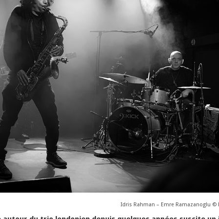
Idris Rahman – Emre Ramazanoglu ©
e autour du trio londonien depuis quelques années suscite un 