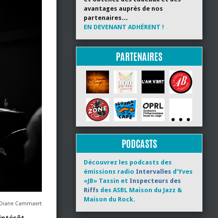
avantages auprès de nos
partenaires…
EN DEVENANT ADHÉRENT !
PARTENAIRES
PODCASTS
Découvrez les podcasts des
émissions radio
Intervalles
d’Yves
«JB» Tassin et
Inspecteurs des
Riffs
des ASBL Maison du Jazz &
Maison du Rock.
 Diane Cammaert
intérêt