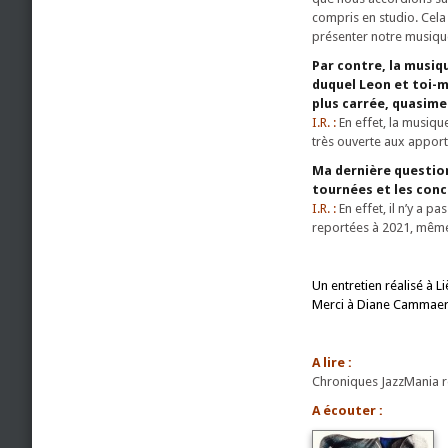
compris en studio. Cela
présenter notre musique
Par contre, la musiq
duquel Leon et toi-
plus carrée, quasime
I.R. :
En effet, la musiqu
très ouverte aux apport
Ma dernière question
tournées et les conc
I.R. :
En effet, il n’y a 
reportées à 2021, même
Un entretien réalisé à L
Merci à Diane Cammaert
A lire :
Chroniques JazzMania re
A écouter :