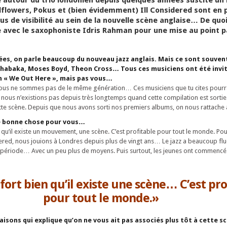
flowers, Pokus et (bien évidemment) Ill Considered sont en 
lus de visibilité au sein de la nouvelle scène anglaise… De quo
e avec le saxophoniste Idris Rahman pour une mise au point p
ées, on parle beaucoup du nouveau jazz anglais. Mais ce sont souve
 Shabaka, Moses Boyd, Theon Cross… Tous ces musiciens ont été invit
 « We Out Here », mais pas vous…
nous ne sommes pas de le même génération… Ces musiciens que tu cites pourra
us, nous n’existions pas depuis très longtemps quand cette compilation est sort
te scène. Depuis que nous avons sorti nos premiers albums, on nous rattache 
ne bonne chose pour vous…
n qu’il existe un mouvement, une scène. C’est profitable pour tout le monde. Pou
ered, nous jouions à Londres depuis plus de vingt ans… Le jazz a beaucoup flu
 période… Avec un peu plus de moyens. Puis surtout, les jeunes ont commencé 
 fort bien qu’il existe une scène… C’est pro
pour tout le monde.»
aisons qui explique qu’on ne vous ait pas associés plus tôt à cette s