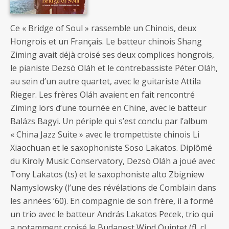
Ce « Bridge of Soul » rassemble un Chinois, deux
Hongrois et un Français. Le batteur chinois Shang
Ziming avait déjà croisé ses deux complices hongrois,
le pianiste Dezsö Oláh et le contrebassiste Péter Oláh,
au sein d’un autre quartet, avec le guitariste Attila
Rieger. Les frères Oláh avaient en fait rencontré
Ziming lors d’une tournée en Chine, avec le batteur
Balázs Bagyi. Un périple qui s’est conclu par l’album
« China Jazz Suite » avec le trompettiste chinois Li
Xiaochuan et le saxophoniste Soso Lakatos. Diplômé
du Kiroly Music Conservatory, Dezsö Oláh a joué avec
Tony Lakatos (ts) et le saxophoniste alto Zbigniew
Namyslowsky (l’une des révélations de Comblain dans
les années ’60). En compagnie de son frère, il a formé
un trio avec le batteur András Lakatos Pecek, trio qui
a notamment croisé le Budapest Wind Quintet (fl, cl,