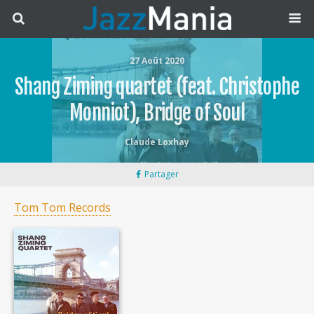
27 Août 2020
Shang Ziming quartet (feat. Christophe
Monniot), Bridge of Soul
Claude Loxhay
Partager
Tom Tom Records