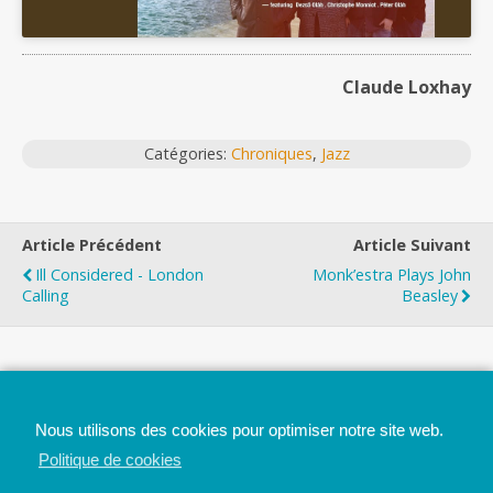
Claude Loxhay
Catégories:
Chroniques
,
Jazz
Article Précédent
Article Suivant
Ill Considered - London
Monk’estra Plays John
Calling
Beasley
Top
Nous utilisons des cookies pour optimiser notre site web.
Mobile
Bureau
Politique de cookies