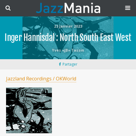
23 Janvier 2023
Inger Hannisdal : North South East West
Yves «JB» Tassin
Partager
Jazzland Recordings / OKWorld