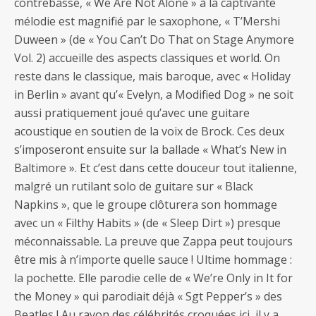
contrebasse, « We Are Not Alone » à la captivante
mélodie est magnifié par le saxophone, « T’Mershi
Duween » (de « You Can’t Do That on Stage Anymore
Vol. 2) accueille des aspects classiques et world. On
reste dans le classique, mais baroque, avec « Holiday
in Berlin » avant qu’« Evelyn, a Modified Dog » ne soit
aussi pratiquement joué qu’avec une guitare
acoustique en soutien de la voix de Brock. Ces deux
s’imposeront ensuite sur la ballade « What’s New in
Baltimore ». Et c’est dans cette douceur tout italienne,
malgré un rutilant solo de guitare sur « Black
Napkins », que le groupe clôturera son hommage
avec un « Filthy Habits » (de « Sleep Dirt ») presque
méconnaissable. La preuve que Zappa peut toujours
être mis à n’importe quelle sauce ! Ultime hommage :
la pochette. Elle parodie celle de « We’re Only in It for
the Money » qui parodiait déjà « Sgt Pepper’s » des
Beatles ! Au rayon des célébrités croquées ici, il y a