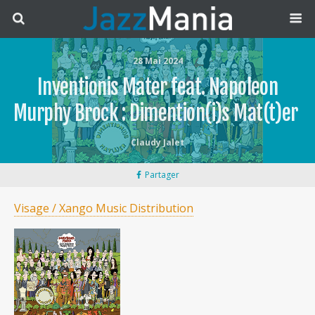
28 Mai 2024
Inventionis Mater feat. Napoleon
Murphy Brock : Dimention(i)s Mat(t)er
Claudy Jalet
Partager
Visage / Xango Music Distribution