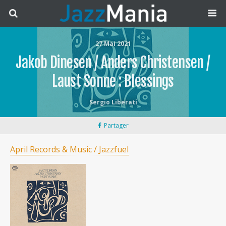
27 Mai 2021
Jakob Dinesen / Anders Christensen /
Laust Sonne : Blessings
Sergio Liberati
Partager
April Records & Music / Jazzfuel