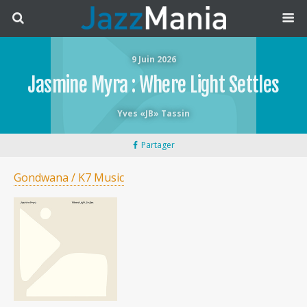
9 Juin 2026
Jasmine Myra : Where Light Settles
Yves «JB» Tassin
Partager
Gondwana / K7 Music