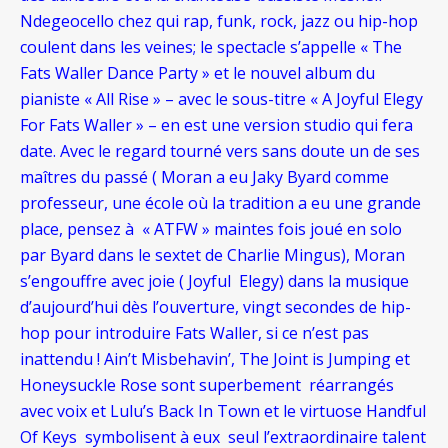
Ndegeocello chez qui rap, funk, rock, jazz ou hip-hop
coulent dans les veines; le spectacle s’appelle « The
Fats Waller Dance Party » et le nouvel album du
pianiste « All Rise » – avec le sous-titre « A Joyful Elegy
For Fats Waller » – en est une version studio qui fera
date. Avec le regard tourné vers sans doute un de ses
maîtres du passé ( Moran a eu Jaky Byard comme
professeur, une école où la tradition a eu une grande
place, pensez à « ATFW » maintes fois joué en solo
par Byard dans le sextet de Charlie Mingus), Moran
s’engouffre avec joie ( Joyful Elegy) dans la musique
d’aujourd’hui dès l’ouverture, vingt secondes de hip-
hop pour introduire Fats Waller, si ce n’est pas
inattendu ! Ain’t Misbehavin’, The Joint is Jumping et
Honeysuckle Rose sont superbement réarrangés
avec voix et Lulu’s Back In Town et le virtuose Handful
Of Keys symbolisent à eux seul l’extraordinaire talent