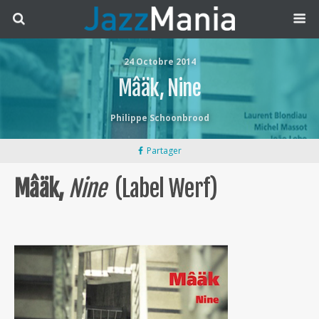
24 Octobre 2014
Mâäk, Nine
Philippe Schoonbrood
Partager
Mâäk,
Nine
(Label Werf)