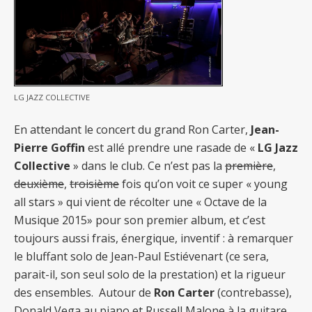
LG JAZZ COLLECTIVE
En attendant le concert du grand Ron Carter,
Jean-
Pierre Goffin
est allé prendre une rasade de «
LG Jazz
Collective
» dans le club. Ce n’est pas la
première
,
deuxième
,
troisième
fois qu’on voit ce super « young
all stars » qui vient de récolter une « Octave de la
Musique 2015» pour son premier album, et c’est
toujours aussi frais, énergique, inventif : à remarquer
le bluffant solo de Jean-Paul Estiévenart (ce sera,
parait-il, son seul solo de la prestation) et la rigueur
des ensembles. Autour de
Ron Carter
(contrebasse),
Donald Vega au piano et Russell Malone à la guitare,