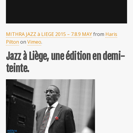
MITHRA JAZZ à LIEGE 2015 – 7.8.9 MAY
from
Haris
Pilton
on
Vimeo
.
Jazz à Liège, une édition en demi-
teinte.