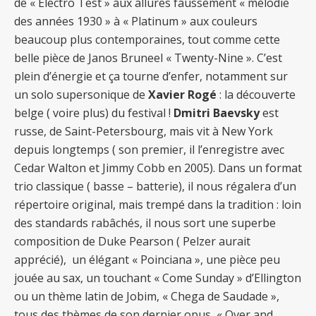
de « Electro Test » aux allures faussement « mélodie
des années 1930 » à « Platinum » aux couleurs
beaucoup plus contemporaines, tout comme cette
belle pièce de Janos Bruneel « Twenty-Nine ». C’est
plein d’énergie et ça tourne d’enfer, notamment sur
un solo supersonique de
Xavier Rogé
: la découverte
belge ( voire plus) du festival !
Dmitri Baevsky
est
russe, de Saint-Petersbourg, mais vit à New York
depuis longtemps ( son premier, il l’enregistre avec
Cedar Walton et Jimmy Cobb en 2005). Dans un format
trio classique ( basse – batterie), il nous régalera d’un
répertoire original, mais trempé dans la tradition : loin
des standards rabâchés, il nous sort une superbe
composition de Duke Pearson ( Pelzer aurait
apprécié), un élégant « Poinciana », une pièce peu
jouée au sax, un touchant « Come Sunday » d’Ellington
ou un thème latin de Jobim, « Chega de Saudade »,
tous des thèmes de son dernier opus « Over and