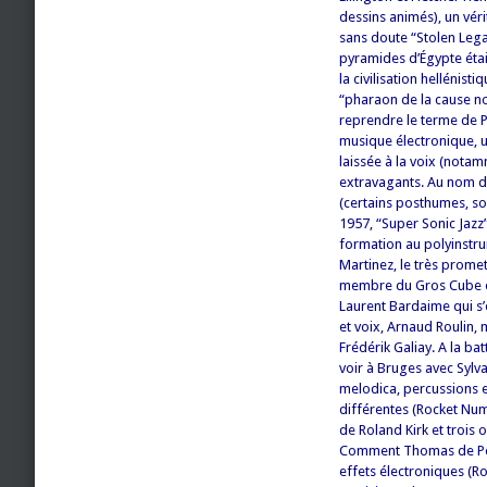
dessins animés), un vérit
sans doute “Stolen Legac
pyramides d’Égypte étaie
la civilisation hellénis
“pharaon de la cause noi
reprendre le terme de P
musique électronique, 
laissée à la voix (notam
extravagants. Au nom d
(certains posthumes, s
1957, “Super Sonic Jazz
formation au polyinstru
Martinez, le très promet
membre du Gros Cube et
Laurent Bardaime qui s’e
et voix, Arnaud Roulin, 
Frédérik Galiay. A la ba
voir à Bruges avec Sylv
melodica, percussions e
différentes (Rocket Nu
de Roland Kirk et trois 
Comment Thomas de Pour
effets électroniques (R