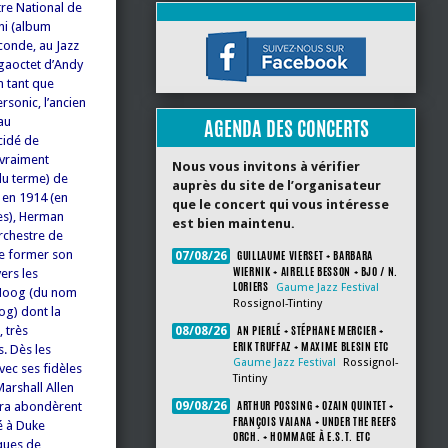
tre National de
ni (album
conde, au Jazz
gaoctet d’Andy
n tant que
rsonic, l’ancien
au
AGENDA DES CONCERTS
cidé de
 vraiment
Nous vous invitons à vérifier
du terme) de
auprès du site de l’organisateur
é en 1914 (en
que le concert qui vous intéresse
es), Herman
est bien maintenu.
orchestre de
de former son
GUILLAUME VIERSET + BARBARA
07/08/26
WIERNIK + AIRELLE BESSON + BJO / N.
vers les
LORIERS
Gaume Jazz Festival
 Moog (du nom
Rossignol-Tintiny
og) dont la
AN PIERLÉ + STÉPHANE MERCIER +
, très
08/08/26
ERIK TRUFFAZ + MAXIME BLESIN ETC
. Dès les
Gaume Jazz Festival
Rossignol-
vec ses fidèles
Tintiny
arshall Allen
ARTHUR POSSING + OZAIN QUINTET +
stra abondèrent
09/08/26
FRANÇOIS VAIANA + UNDER THE REEFS
té à Duke
ORCH. + HOMMAGE À E.S.T. ETC
iques de