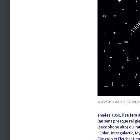
WWW.THOMASDEPOURQU
années 1950, il se fera 
(au sens presque religi
(saxophone alto) ou Pat 
: Solar, Intergalactic, 
Ellington et Fletcher H