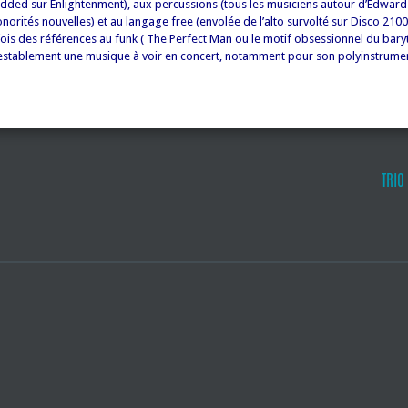
Added sur Enlightenment), aux percussions (tous les musiciens autour d’Edwar
orités nouvelles) et au langage free (envolée de l’alto survolté sur Disco 2100
rfois des références au funk ( The Perfect Man ou le motif obsessionnel du bary
stablement une musique à voir en concert, notamment pour son polyinstrumen
TRIO