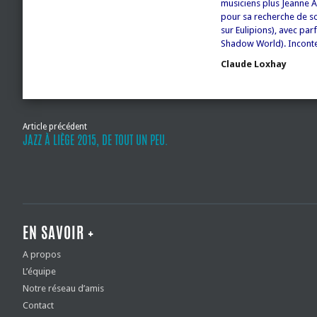
musiciens plus Jeanne 
pour sa recherche de son
sur Eulipions), avec pa
Shadow World). Inconte
Claude Loxhay
Article précédent
JAZZ À LIÈGE 2015, DE TOUT UN PEU.
EN SAVOIR +
A propos
L’équipe
Notre réseau d’amis
Contact