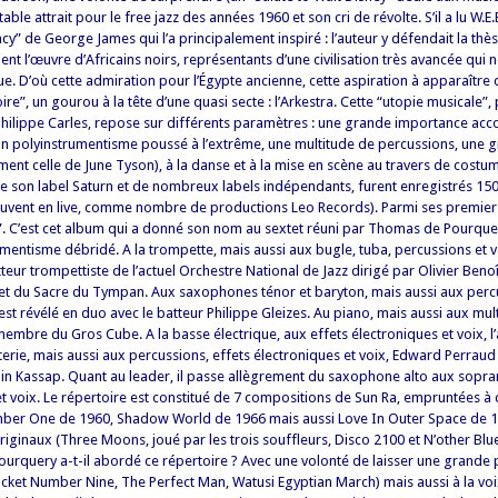
able attrait pour le free jazz des années 1960 et son cri de révolte. S’il a lu W.E.
y” de George James qui l’a principalement inspiré : l’auteur y défendait la thè
nt l’œuvre d’Africains noirs, représentants d’une civilisation très avancée qui n
tique. D’où cette admiration pour l’Égypte ancienne, cette aspiration à apparaîtr
re”, un gourou à la tête d’une quasi secte : l’Arkestra. Cette “utopie musicale”,
hilippe Carles, repose sur différents paramètres : une grande importance acc
un polyinstrumentisme poussé à l’extrême, une multitude de percussions, une 
ment celle de June Tyson), à la danse et à la mise en scène au travers de costu
e son label Saturn et de nombreux labels indépendants, furent enregistrés 15
ouvent en live, comme nombre de productions Leo Records). Parmi ses premier
”. C’est cet album qui a donné son nom au sextet réuni par Thomas de Pourque
mentisme débridé. A la trompette, mais aussi aux bugle, tuba, percussions et v
teur trompettiste de l’actuel Orchestre National de Jazz dirigé par Olivier Beno
 du Sacre du Tympan. Aux saxophones ténor et baryton, mais aussi aux percu
st révélé en duo avec le batteur Philippe Gleizes. Au piano, mais aussi aux mul
membre du Gros Cube. A la basse électrique, aux effets électroniques et voix, l
tterie, mais aussi aux percussions, effets électroniques et voix, Edward Perraud
ain Kassap. Quant au leader, il passe allègrement du saxophone alto aux sopra
t voix. Le répertoire est constitué de 7 compositions de Sun Ra, empruntées 
mber One de 1960, Shadow World de 1966 mais aussi Love In Outer Space de 19
originaux (Three Moons, joué par les trois souffleurs, Disco 2100 et N’other Blu
query a-t-il abordé ce répertoire ? Avec une volonté de laisser une grande 
ocket Number Nine, The Perfect Man, Watusi Egyptian March) mais aussi à la voix