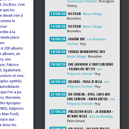
Gaume Jazz Festival
Rossignol-
B. Du Bois, c’est
Tintiny
se que les
NO STEAM
13/08/26
Music Village
e devait rien à
Bruxelles
e comme le
NO STEAM
 pour
14/08/26
Music Village
Bruxelles
ordée à la
grande place
CHAKÂM DUO
18/08/26
Les Polysons
mes
Festival
Huy
0 à 200 albums
THOMAS GRIMMONPREZ TRIO
18/08/26
s albums, en
Music Village
Bruxelles
ry, une
ANU JUNNONEN & TUUR FLORIZOONE
oix, Fabrice
19/08/26
+ PALOMA DEL REY ETC
Les
ît, également
Polysons Festival
Huy
ssions et voix,
tiples synthés
BELAMBA + PAOLA DI BELLA
20/08/26
Les
’autodidacte
Polysons Festival
Huy
 que l’on a pu
BIA FERREIRA + DYNA, LEWIS AND
21/08/26
no, theremin,
SOUL CARAVAN + BANDA QUETZAL
Les
à des époques
Polysons Festival
Huy
83), Eulipions
PROJECTION MILES + JO DIDDEREN +
21/08/26
e Man Pool).
WE WANT MILES
Jazz au Broukay
place aux
Eben-Emael
 (tous les
VOX OXALYS + ANA VAGA DUO ETC