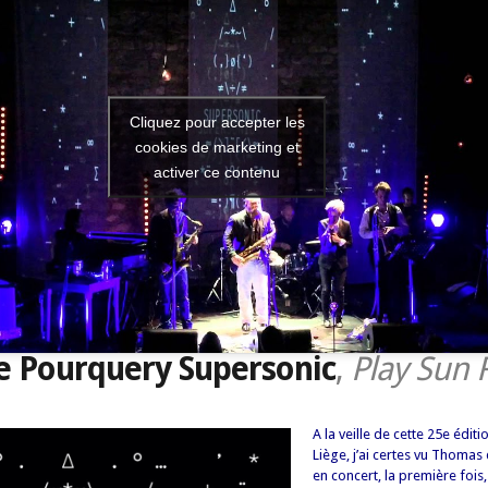
Cliquez pour accepter les
cookies de marketing et
activer ce contenu
 Pourquery Supersonic
,
Play Sun 
A la veille de cette 25e éditi
Liège, j’ai certes vu Thoma
en concert, la première fois