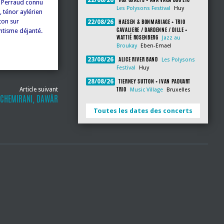
22/08/26
d Perraud connu
Les Polysons Festival
Huy
, ténor aylérien
ton sur
HAESEN & BONMARIAGE + TRIO
22/08/26
CAVALIERE / DARDENNE / DILLE +
tisme déjanté.
WATTIÉ ROSENBERG
Jazz au
Broukay
Eben-Emael
ALICE RIVER BAND
23/08/26
Les Polysons
Festival
Huy
TIERNEY SUTTON + IVAN PADUART
28/08/26
TRIO
Article suivant
Music Village
Bruxelles
 CHEMIRANI, DAWÀR
Toutes les dates des concerts