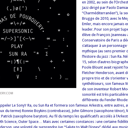
en 2002, au sein de l’Orches
Jazz dirigé par Paolo Damia
“Charméditerranéen”), la se
Brugge de 2010, avec le Me
Emler, mais encore jamais e
leader. Pour son projet Supe
élève de François Jeanneau 
Conservatoire de Paris a dé
s’attaquer à un personnage
mythique (au sens premier 
l’histoire du jazz : Sun Ra. N
15, selon d’autres biograph
Poole Blount avait rejoint l’
Fletcher Henderson, avant 
propre trio et de s’orienter 
synthétiseurs, son fameux
de son inventeur Robert Mo
ERY.COM
sonorité est très particulière
différente du Fender Rhodes
appeler Le Sony’r Ra, ou Sun Ra et formera son fameux Arkestra, entre autres, a
eux du terme) Ronnie Boykins (contrebasse), John Gilmore (saxophone ténor), M
Patrick (saxophone baryton). Au fil du temps les qualificatifs accolés à l’Arke
Myth Science, Outer Space… Mais avec certaines constances : une certaine fidéli
enderson, une volonté de surprendre (un “Salute to Walt Disney” dédié aux mus