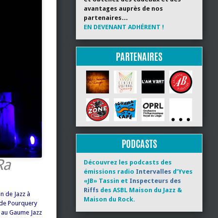
avantages auprès de nos
partenaires…
EN DEVENANT ADHÉRENT !
PARTENAIRES
PODCASTS
Ra
Découvrez les podcasts des
émissions radio
Intervalles
d’Yves
«JB» Tassin et
Inspecteurs des
Riffs
des ASBL Maison du Jazz &
on de Jazz à
Maison du Rock.
s de Pourquery
, au Gaume Jazz