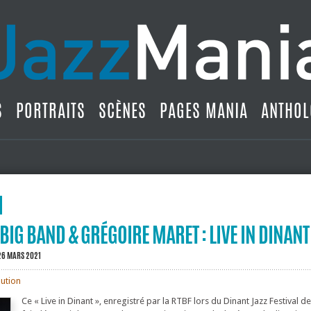
S
PORTRAITS
SCÈNES
PAGES MANIA
ANTHOL
 BIG BAND & GRÉGOIRE MARET : LIVE IN DINANT
26 MARS 2021
bution
Ce « Live in Dinant », enregistré par la RTBF lors du Dinant Jazz Festival d