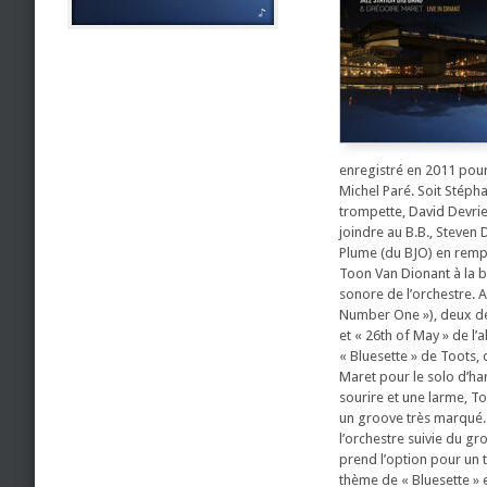
enregistré en 2011 pour 
Michel Paré. Soit Stépha
trompette, David Devrie
joindre au B.B., Steven
Plume (du BJO) en remp
Toon Van Dionant à la b
sonore de l’orchestre. 
Number One »), deux de
et « 26th of May » de l
« Bluesette » de Toots,
Maret pour le solo d’ha
sourire et une larme, T
un groove très marqué. 
l’orchestre suivie du 
prend l’option pour un t
thème de « Bluesette » 