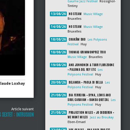
Gaume Jazz Festival
Rossignol-
Tintiny
NO STEAM
13/08/26
Music Village
Bruxelles
NO STEAM
14/08/26
Music Village
Bruxelles
CHAKÂM DUO
18/08/26
Les Polysons
Festival
Huy
THOMAS GRIMMONPREZ TRIO
18/08/26
Music Village
Bruxelles
ANU JUNNONEN & TUUR FLORIZOONE
19/08/26
+ PALOMA DEL REY ETC
Les
Polysons Festival
Huy
BELAMBA + PAOLA DI BELLA
20/08/26
Les
Claude Loxhay
Polysons Festival
Huy
BIA FERREIRA + DYNA, LEWIS AND
21/08/26
SOUL CARAVAN + BANDA QUETZAL
Les
Polysons Festival
Huy
Article suivant
PROJECTION MILES + JO DIDDEREN +
21/08/26
SEXTET : INTRUSION
WE WANT MILES
Jazz au Broukay
Eben-Emael
VOX OXALYS + ANA VAGA DUO ETC