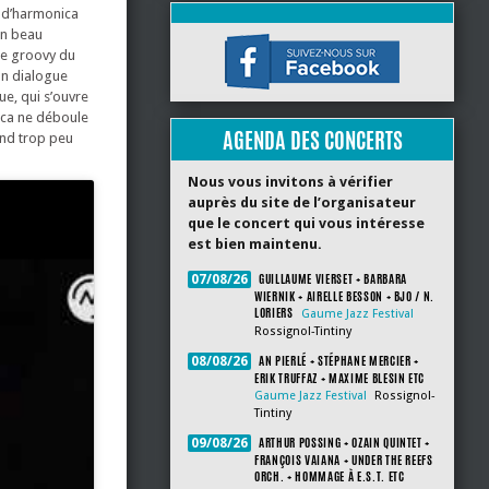
t d’harmonica
un beau
ce groovy du
un dialogue
ue, qui s’ouvre
nica ne déboule
AGENDA DES CONCERTS
and trop peu
Nous vous invitons à vérifier
auprès du site de l’organisateur
que le concert qui vous intéresse
est bien maintenu.
GUILLAUME VIERSET + BARBARA
07/08/26
WIERNIK + AIRELLE BESSON + BJO / N.
LORIERS
Gaume Jazz Festival
Rossignol-Tintiny
AN PIERLÉ + STÉPHANE MERCIER +
08/08/26
ERIK TRUFFAZ + MAXIME BLESIN ETC
Gaume Jazz Festival
Rossignol-
Tintiny
ARTHUR POSSING + OZAIN QUINTET +
09/08/26
FRANÇOIS VAIANA + UNDER THE REEFS
ORCH. + HOMMAGE À E.S.T. ETC