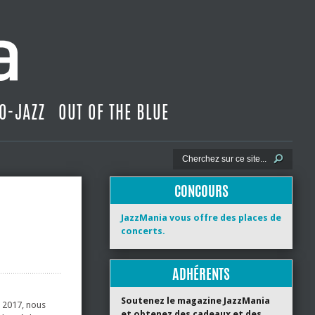
O-JAZZ
OUT OF THE BLUE
CONCOURS
JazzMania vous offre des places de
concerts.
ADHÉRENTS
Soutenez le magazine JazzMania
e 2017, nous
et obtenez des cadeaux et des