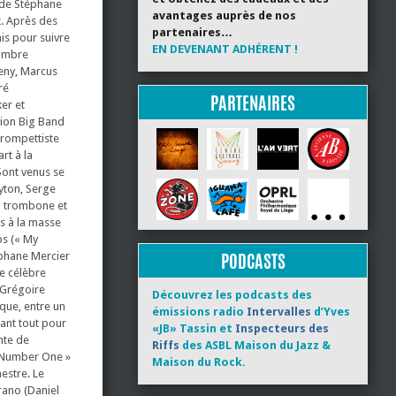
n de Stéphane
avantages auprès de nos
t. Après des
partenaires…
is pour suivre
EN DEVENANT ADHÉRENT !
nombre
eny, Marcus
ré
PARTENAIRES
ker et
tion Big Band
trompettiste
rt à la
Sont venus se
ryton, Serge
u trombone et
s à la masse
ps (« My
PODCASTS
éphane Mercier
le célèbre
 Grégoire
Découvrez les podcasts des
que, entre un
émissions radio
Intervalles
d’Yves
ant tout pour
«JB» Tassin et
Inspecteurs des
nte de
Riffs
des ASBL Maison du Jazz &
y Number One »
Maison du Rock.
estre. Le
rano (Daniel