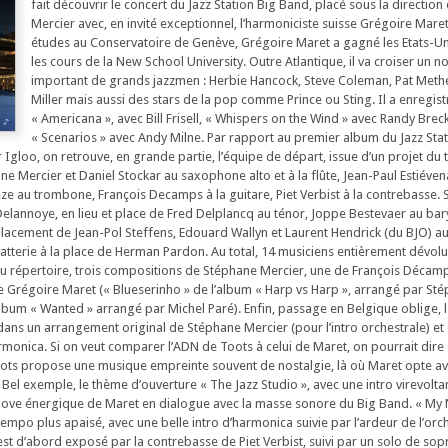
fait découvrir le concert du Jazz Station Big Band, placé sous la directio
Mercier avec, en invité exceptionnel, l’harmoniciste suisse Grégoire Mare
études au Conservatoire de Genève, Grégoire Maret a gagné les Etats-Un
les cours de la New School University. Outre Atlantique, il va croiser un 
important de grands jazzmen : Herbie Hancock, Steve Coleman, Pat Meth
Miller mais aussi des stars de la pop comme Prince ou Sting. Il a enregist
« Americana », avec Bill Frisell, « Whispers on the Wind » avec Randy Brec
« Scenarios » avec Andy Milne. Par rapport au premier album du Jazz Sta
Igloo, on retrouve, en grande partie, l’équipe de départ, issue d’un projet du 
ne Mercier et Daniel Stockar au saxophone alto et à la flûte, Jean-Paul Estiévena
ze au trombone, François Decamps à la guitare, Piet Verbist à la contrebasse. 
 Delannoye, en lieu et place de Fred Delplancq au ténor, Joppe Bestevaer au ba
lacement de Jean-Pol Steffens, Edouard Wallyn et Laurent Hendrick (du BJO) a
atterie à la place de Herman Pardon. Au total, 14 musiciens entièrement dévolu
Au répertoire, trois compositions de Stéphane Mercier, une de François Décam
 Grégoire Maret (« Blueserinho » de l’album « Harp vs Harp », arrangé par St
’album « Wanted » arrangé par Michel Paré). Enfin, passage en Belgique oblige, 
 dans un arrangement original de Stéphane Mercier (pour l’intro orchestrale) et
rmonica. Si on veut comparer l’ADN de Toots à celui de Maret, on pourrait dire 
oots propose une musique empreinte souvent de nostalgie, là où Maret opte av
Bel exemple, le thème d’ouverture « The Jazz Studio », avec une intro virevolta
groove énergique de Maret en dialogue avec la masse sonore du Big Band. « M
empo plus apaisé, avec une belle intro d’harmonica suivie par l’ardeur de l’orch
est d’abord exposé par la contrebasse de Piet Verbist, suivi par un solo de sop