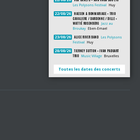
22/08/26
Les Polysons Festival
Huy
HAESEN & BONMARIAGE + TRIO
22/08/26
CAVALIERE / DARDENNE / DILLE +
WATTIÉ ROSENBERG
Jazz au
Broukay
Eben-Emael
ALICE RIVER BAND
23/08/26
Les Polysons
Festival
Huy
TIERNEY SUTTON + IVAN PADUART
28/08/26
TRIO
Music Village
Bruxelles
Toutes les dates des concerts