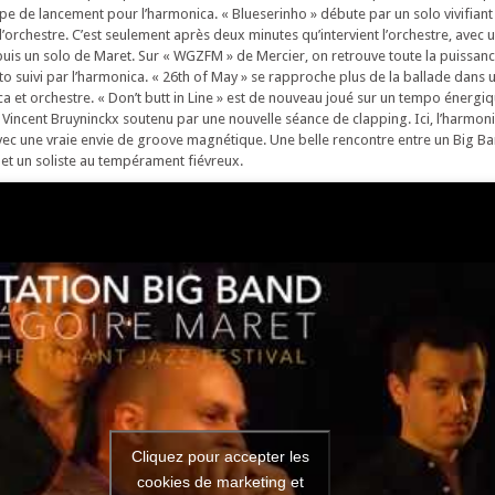
mpe de lancement pour l’harmonica. « Blueserinho » débute par un solo vivifian
l’orchestre. C’est seulement après deux minutes qu’intervient l’orchestre, avec 
is un solo de Maret. Sur « WGZFM » de Mercier, on retrouve toute la puissan
to suivi par l’harmonica. « 26th of May » se rapproche plus de la ballade dans 
a et orchestre. « Don’t butt in Line » est de nouveau joué sur un tempo énergiq
 Vincent Bruyninckx soutenu par une nouvelle séance de clapping. Ici, l’harmo
vec une vraie envie de groove magnétique. Une belle rencontre entre un Big B
 et un soliste au tempérament fiévreux.
Cliquez pour accepter les
cookies de marketing et