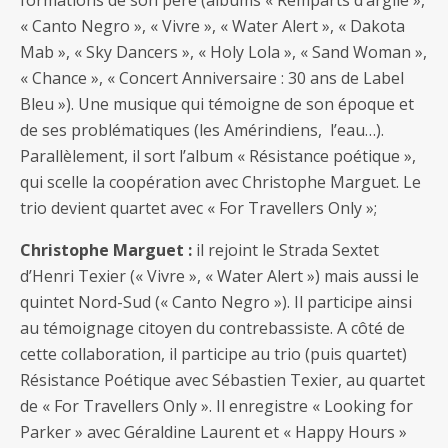
formations de son père (albums « Remparts d’argile »,
« Canto Negro », « Vivre », « Water Alert », « Dakota
Mab », « Sky Dancers », « Holy Lola », « Sand Woman »,
« Chance », « Concert Anniversaire : 30 ans de Label
Bleu »). Une musique qui témoigne de son époque et
de ses problématiques (les Amérindiens, l’eau…).
Parallèlement, il sort l’album « Résistance poétique »,
qui scelle la coopération avec Christophe Marguet. Le
trio devient quartet avec « For Travellers Only »;
Christophe Marguet :
il rejoint le Strada Sextet
d’Henri Texier (« Vivre », « Water Alert ») mais aussi le
quintet Nord-Sud (« Canto Negro »). Il participe ainsi
au témoignage citoyen du contrebassiste. A côté de
cette collaboration, il participe au trio (puis quartet)
Résistance Poétique avec Sébastien Texier, au quartet
de « For Travellers Only ». Il enregistre « Looking for
Parker » avec Géraldine Laurent et « Happy Hours »