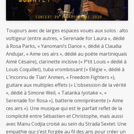
Toujours avec de larges espaces voués aux solos : alto
voltigeur (entre autres, « Serenade for Laura », dédié
à Rosa Parks, « Yanomani’s Dance », dédié à Claudia
Andujar, « Aime ces airs », dédié au poète martiniquais
Aimé Césaire), clarinette incisive (« P’tit Louis » dédié à
Louis Coquillet), tuba vrombissant (« Elégie », dédié à
L’inconnu de Tian’ Anmen, « Freedom Fighters »),
guitare aux multiples effets (« L’obsession de la vérité
», dédié à Simone Weil, « Tatanka Iyotake », «
Serenade for Rosa »), batterie omniprésente (« Aime
ces airs »). Une musique qui est le parfait reflet de la
complicité entre Sébastien et Christophe, mais aussi
avec Manu Codjia croisé au sein du Strada Sextet. Une
empathie qui s’est forgée au fil des ans pour créer un