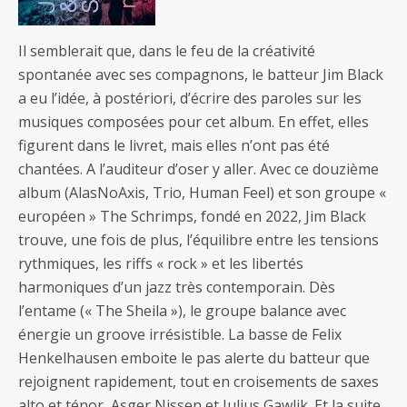
Il semblerait que, dans le feu de la créativité
spontanée avec ses compagnons, le batteur Jim Black
a eu l’idée, à postériori, d’écrire des paroles sur les
musiques composées pour cet album. En effet, elles
figurent dans le livret, mais elles n’ont pas été
chantées. A l’auditeur d’oser y aller. Avec ce douzième
album (AlasNoAxis, Trio, Human Feel) et son groupe «
européen » The Schrimps, fondé en 2022, Jim Black
trouve, une fois de plus, l’équilibre entre les tensions
rythmiques, les riffs « rock » et les libertés
harmoniques d’un jazz très contemporain. Dès
l’entame (« The Sheila »), le groupe balance avec
énergie un groove irrésistible. La basse de Felix
Henkelhausen emboite le pas alerte du batteur que
rejoignent rapidement, tout en croisements de saxes
alto et ténor, Asger Nissen et Julius Gawlik. Et la suite