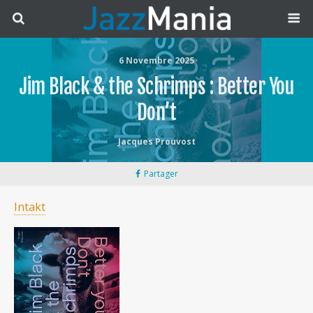
6 Novembre 2025
Jim Black & the Schrimps : Better You
Don’t
Jacques Prouvost
Partager
Intakt