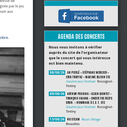
catesse de
gnée par le jeu
lbum aux
AGENDA DES CONCERTS
tobre.
Nous vous invitons à vérifier
auprès du site de l’organisateur
que le concert qui vous intéresse
est bien maintenu.
AN PIERLÉ + STÉPHANE MERCIER +
08/08/26
ERIK TRUFFAZ + MAXIME BLESIN ETC
Gaume Jazz Festival
Rossignol-
Tintiny
ARTHUR POSSING + OZAIN QUINTET +
09/08/26
FRANÇOIS VAIANA + UNDER THE REEFS
ORCH. + HOMMAGE À E.S.T. ETC
Gaume Jazz Festival
Rossignol-
Tintiny
NO STEAM
13/08/26
Music Village
Bruxelles