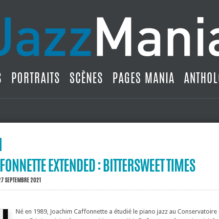
S
PORTRAITS
SCÈNES
PAGES MANIA
ANTHOL
ONNETTE EXTENDED : BITTERSWEET TIMES
27 SEPTEMBRE 2021
Né en 1989, Joachim Caffonnette a étudié le piano jazz au Conservatoire