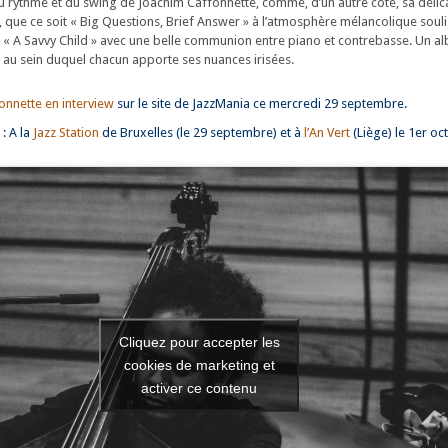
s du rythme et du swing de Joachim Caffonnette, comme, d’un autre côté, sa déli
, que ce soit « Big Questions, Brief Answer » à l’atmosphère mélancolique souli
ou « A Savvy Child » avec une belle communion entre piano et contrebasse. Un a
l au sein duquel chacun apporte ses nuances irisées.
onnette en interview
sur le site de JazzMania ce mercredi 29 septembre.
: A la
Jazz Station
de Bruxelles (le 29 septembre) et à
l’An Vert
(Liège) le 1er oc
Cliquez pour accepter les
cookies de marketing et
activer ce contenu