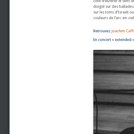
côté d’illustrer le sen
doigté sur des ballades
sur les toms d’Israeli 
couleurs de l’arc-en-cie
Retrouvez
Joachim Caff
En concert « extended » 