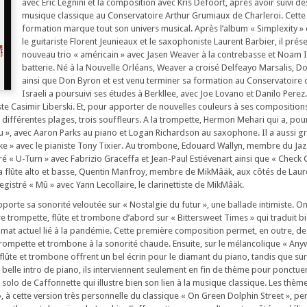
avec Eric Legnini et la composition avec Kris Defoort, après avoir suivi d
musique classique au Conservatoire Arthur Grumiaux de Charleroi. Cett
formation marque tout son univers musical. Après l’album « Simplexity »
le guitariste Florent Jeunieaux et le saxophoniste Laurent Barbier, il prése
nouveau trio « américain » avec Jasen Weaver à la contrebasse et Noam Is
batterie. Né à la Nouvelle Orléans, Weaver a croisé Delfeayo Marsalis, D
ainsi que Don Byron et est venu terminer sa formation au Conservatoire 
Israeli a poursuivi ses études à Berkllee, avec Joe Lovano et Danilo Perez. 
ste Casimir Liberski. Et, pour apporter de nouvelles couleurs à ses composition
r différentes plages, trois souffleurs. A la trompette, Hermon Mehari qui a, po
eu », avec Aaron Parks au piano et Logan Richardson au saxophone. Il a aussi g
e » avec le pianiste Tony Tixier. Au trombone, Edouard Wallyn, membre du Jazz
tré « U-Turn » avec Fabrizio Graceffa et Jean-Paul Estiévenart ainsi que « Check
 flûte alto et basse, Quentin Manfroy, membre de MikMâäk, aux côtés de Laur
registré « Mû » avec Yann Lecollaire, le clarinettiste de MikMâäk.
orte sa sonorité veloutée sur « Nostalgie du futur », une ballade intimiste. On
e trompette, flûte et trombone d’abord sur « Bittersweet Times » qui traduit bie
limat actuel lié à la pandémie. Cette première composition permet, en outre, d
rompette et trombone à la sonorité chaude. Ensuite, sur le mélancolique « An
flûte et trombone offrent un bel écrin pour le diamant du piano, tandis que sur
belle intro de piano, ils interviennent seulement en fin de thème pour ponctue
n solo de Caffonnette qui illustre bien son lien à la musique classique. Les thème
», à cette version très personnelle du classique « On Green Dolphin Street », pe