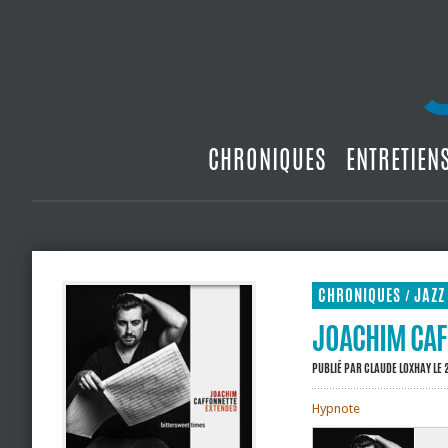
CHRONIQUES
ENTRETIEN
CHRONIQUES
JAZZ
/
JOACHIM CAFF
PUBLIÉ PAR
CLAUDE LOXHAY
LE 
Hypnote