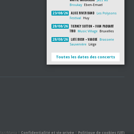
Jazz au
Broukay
Eben-Emael
ALICE RIVER BAND
23/08/26
Les Polysons
Festival
Huy
TIERNEY SUTTON + IVAN PADUART
28/08/26
TRIO
Music Village
Bruxelles
LATE BUSH + VAAGUE
28/08/26
Brasserie
Sauvenière
Liège
Toutes les dates des concerts
- JazzMania |
Confidentialité et vie privée
|
Politique de cookies (UE)