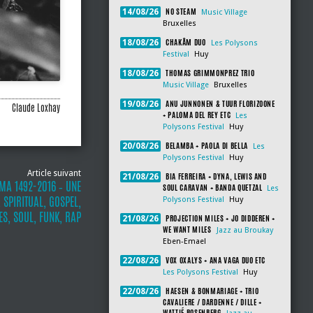
NO STEAM
14/08/26
Music Village
Bruxelles
CHAKÂM DUO
18/08/26
Les Polysons
Festival
Huy
THOMAS GRIMMONPREZ TRIO
18/08/26
Music Village
Bruxelles
ANU JUNNONEN & TUUR FLORIZOONE
19/08/26
Claude Loxhay
+ PALOMA DEL REY ETC
Les
Polysons Festival
Huy
BELAMBA + PAOLA DI BELLA
20/08/26
Les
Polysons Festival
Huy
Article suivant
BIA FERREIRA + DYNA, LEWIS AND
21/08/26
MA 1492-2016 ‐ UNE
SOUL CARAVAN + BANDA QUETZAL
Les
SPIRITUAL, GOSPEL,
Polysons Festival
Huy
S, SOUL, FUNK, RAP
PROJECTION MILES + JO DIDDEREN +
21/08/26
WE WANT MILES
Jazz au Broukay
Eben-Emael
VOX OXALYS + ANA VAGA DUO ETC
22/08/26
Les Polysons Festival
Huy
HAESEN & BONMARIAGE + TRIO
22/08/26
CAVALIERE / DARDENNE / DILLE +
WATTIÉ ROSENBERG