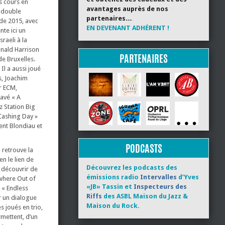
es cours en
avantages auprès de nos
e double
partenaires…
 de 2015, avec
EN DEVENANT ADHÉRENT !
nte ici un
raeli à la
onald Harrison
PARTENAIRES
de Bruxelles.
Il a aussi joué
s, Joachim
ur ECM,
ravé « A
 Station Big
 Cashing Day »
ent Blondiau et
PODCASTS
 retrouve la
n le lien de
Découvrez les podcasts des
e découvrir de
émissions radio
Intervalles
d’Yves
ywhere Out of
«JB» Tassin et
Inspecteurs des
 « Endless
Riffs
des ASBL Maison du Jazz &
r un dialogue
Maison du Rock.
s joués en trio,
rmettent, d’un