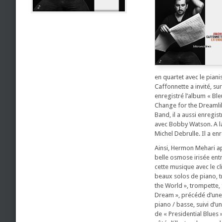
en quartet avec le piani
Caffonnette a invité, su
enregistré l’album « Bl
Change for the Dreamlik
Band, il a aussi enregis
avec Bobby Watson. A la
Michel Debrulle. Il a en
Ainsi, Hermon Mehari app
belle osmose irisée entr
cette musique avec le c
beaux solos de piano, t
the World », trompette, 
Dream », précédé d’une 
piano / basse, suivi d’u
de « Presidential Blues 