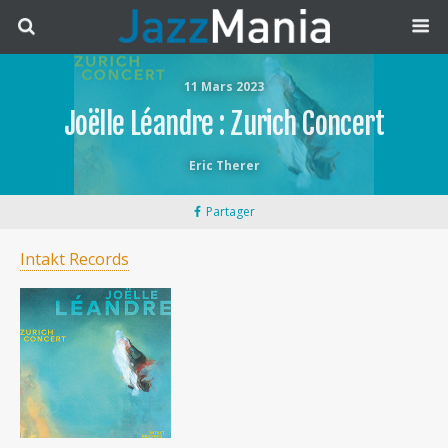
11 Mars 2023
Joëlle Léandre : Zurich Concert
Eric Therer
Partager
Intakt Records