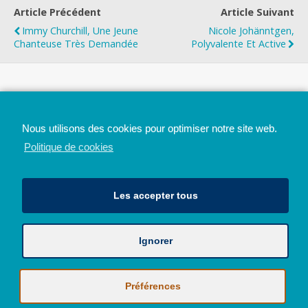
Article Précédent
Article Suivant
Immy Churchill, Une Jeune
Nicole Johänntgen,
Chanteuse Très Demandée
Polyvalente Et Active
Top
Nous utilisons des cookies pour optimiser notre site web.
Mobile
Bureau
Politique de cookies
Les accepter tous
Ignorer
Avec le soutien de la Province de Liège
© 2026 - Tous droits réservés - JazzMania
Politique en matière de confidentialité et de vie privée
|
Politique de
Préférences
cookies (UE)
Hébergé par
Behostings.com