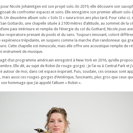
t pour Nicole Johänntgen est son projet solo. En 2019, elle découvre son saxo
’agissait de confronter espaces et sons. Elle enregistre son premier album solo 
h. Un deuxième album solo « Solo II » suivra trois ans plus tard. Pour celui-ci, 
i San Gottardo, une chapelle située à 2100 mètres d’altitude, au sommet de la c
 d’une paix intérieure et remplie de l’énergie du col du Gothard, Nicole joue a
lux respiratoire prenant du poids et du sens. Toujours innovant, coloré diff
e expérience trépidante, en suspens comme la marche d’un randonneur qui grav
re. Cette chapelle est minuscule, mais elle offre une acoustique remplie de r
un instrument de musique.
l s’agit d’un programme américain enregistré à New York en 2016, qu’elle propo
mbre. Elle dit, au sujet de Robin (le rouge-gorge) : Je l’ai vu à Central Park et j’
ché autour de moi, dans cet espace inspirant. Puis, soudain, ces oiseaux sont appa
 mais aussi ces rouges-gorges d’Amérique, fascinants, plus gros que ceux qu
en son hommage que j’ai appelé l’album « Robin ».