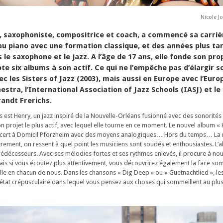
Nicole J
, saxophoniste, compositrice et coach, a commencé sa carriè
 au piano avec une formation classique, et des années plus tar
 le saxophone et le jazz. A l’âge de 17 ans, elle fonde son pr
te six albums à son actif. Ce qui ne l’empêche pas d’élargir s
ec les Sisters of Jazz (2003), mais aussi en Europe avec l’Eur
stra, l’International Association of Jazz Schools (IASJ) et le
andt Frerichs.
s est Henry, un jazz inspiré de la Nouvelle-Orléans fusionné avec des sonorités
son projet le plus actif, avec lequel elle tourne en ce moment. Le nouvel album « 
oncert à Domicil Pforzheim avec des moyens analogiques… Hors du temps… La 
strement, on ressent à quel point les musiciens sont soudés et enthousiastes. L’
édécesseurs. Avec ses mélodies fortes et ses rythmes enlevés, il procure à nou
ais si vous écoutez plus attentivement, vous découvrirez également la face so
lle en chacun de nous. Dans les chansons « Dig Deep » ou « Guetnachtlied », l
 état crépusculaire dans lequel vous pensez aux choses qui sommeillent au pl