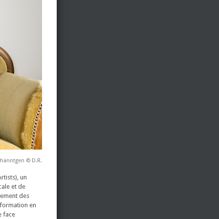
ohänntgen © D.R.
tists), un
ale et de
gnement des
information en
e face