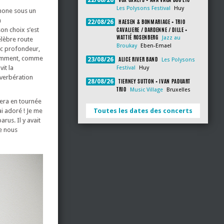
22/08/26
Les Polysons Festival
Huy
phone sous un
à
HAESEN & BONMARIAGE + TRIO
22/08/26
CAVALIERE / DARDENNE / DILLE +
son choix s’est
WATTIÉ ROSENBERG
Jazz au
élèbre route
Broukay
Eben-Emael
vec profondeur,
éremment, comme
ALICE RIVER BAND
23/08/26
Les Polysons
it la
Festival
Huy
éverbération
TIERNEY SUTTON + IVAN PADUART
28/08/26
TRIO
Music Village
Bruxelles
sera en tournée
Toutes les dates des concerts
ai adoré ! Je me
rus. Il y avait
e nous