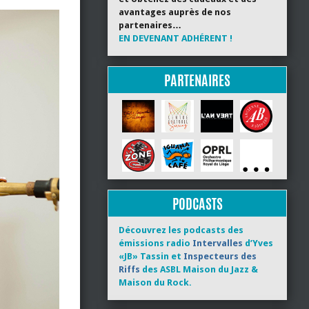
avantages auprès de nos
partenaires…
EN DEVENANT ADHÉRENT !
PARTENAIRES
PODCASTS
Découvrez les podcasts des
émissions radio
Intervalles
d’Yves
«JB» Tassin et
Inspecteurs des
Riffs
des ASBL Maison du Jazz &
Maison du Rock.