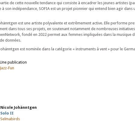
partie de cette nouvelle tendance qui consiste à encadrer les jeunes artistes (p
e à son indépendance, SOFIA est un projet pionnier qui entend bien agir dans 
Johänntgen est une artiste polyvalente et extrêmement active. Elle performe pr
ement dans tous ses projets, en soutenant notamment de nombreuses initiatives
WomenNetwork, fondé en 2022 permet aux femmes impliquées dans la musique de
 de données.
Johänntgen est nominée dans la catégorie « instruments à vent » pour le German
Une publication
Jazz-Fun
Nicole Johänntgen
Solo II
Selmabirds