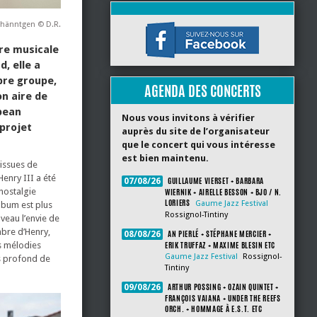
ohänntgen © D.R.
re musicale
d, elle a
opre groupe,
AGENDA DES CONCERTS
on aire de
opean
Nous vous invitons à vérifier
 projet
auprès du site de l’organisateur
que le concert qui vous intéresse
est bien maintenu.
 issues de
Henry III a été
GUILLAUME VIERSET + BARBARA
07/08/26
nostalgie
WIERNIK + AIRELLE BESSON + BJO / N.
LORIERS
Gaume Jazz Festival
album est plus
Rossignol-Tintiny
veau l’envie de
mbre d’Henry,
AN PIERLÉ + STÉPHANE MERCIER +
08/08/26
ERIK TRUFFAZ + MAXIME BLESIN ETC
es mélodies
Gaume Jazz Festival
Rossignol-
us profond de
Tintiny
ARTHUR POSSING + OZAIN QUINTET +
09/08/26
FRANÇOIS VAIANA + UNDER THE REEFS
ORCH. + HOMMAGE À E.S.T. ETC