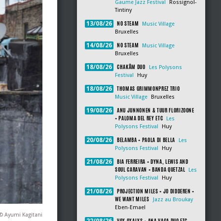
Gaume Jazz Festival
Rossignol-
Tintiny
NO STEAM
13/08/26
Music Village
Bruxelles
NO STEAM
14/08/26
Music Village
Bruxelles
CHAKÂM DUO
18/08/26
Les Polysons
Festival
Huy
THOMAS GRIMMONPREZ TRIO
18/08/26
Music Village
Bruxelles
ANU JUNNONEN & TUUR FLORIZOONE
19/08/26
+ PALOMA DEL REY ETC
Les
Polysons Festival
Huy
BELAMBA + PAOLA DI BELLA
20/08/26
Les
Polysons Festival
Huy
BIA FERREIRA + DYNA, LEWIS AND
21/08/26
SOUL CARAVAN + BANDA QUETZAL
Les
Polysons Festival
Huy
PROJECTION MILES + JO DIDDEREN +
21/08/26
WE WANT MILES
Jazz au Broukay
Eben-Emael
© Ayumi Kagitani
VOX OXALYS + ANA VAGA DUO ETC