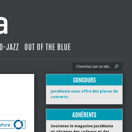
O-JAZZ
OUT OF THE BLUE
CONCOURS
JazzMania vous offre des places de
concerts.
ADHÉRENTS
Soutenez le magazine JazzMania
et obtenez des cadeaux et des