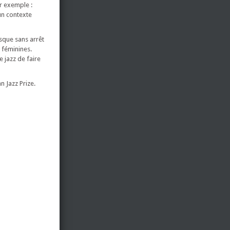
ar exemple :
un contexte
esque sans arrêt
 féminines.
 jazz de faire
 Jazz Prize.