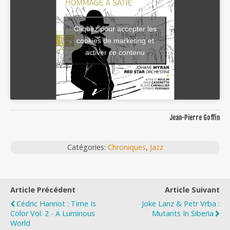
Cliquez pour accepter les
cookies de marketing et
activer ce contenu
Jean-Pierre Goffin
Catégories:
Chroniques
,
Jazz
Article Précédent
Article Suivant
Cédric Hanriot : Time Is
Joke Lanz & Petr Vrba :
Color Vol. 2 - A Luminous
Mutants In Siberia
World