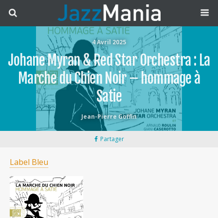
4 Avril 2025
Johane Myran & Red Star Orchestra : La
Marche du Chien Noir – hommage à
Satie
Jean-Pierre Goffin
Partager
Label Bleu