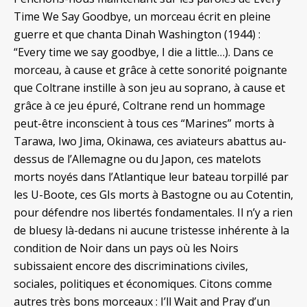
Time We Say Goodbye, un morceau écrit en pleine
guerre et que chanta Dinah Washington (1944) :
“Every time we say goodbye, I die a little…). Dans ce
morceau, à cause et grâce à cette sonorité poignante
que Coltrane instille à son jeu au soprano, à cause et
grâce à ce jeu épuré, Coltrane rend un hommage
peut-être inconscient à tous ces “Marines” morts à
Tarawa, Iwo Jima, Okinawa, ces aviateurs abattus au-
dessus de l’Allemagne ou du Japon, ces matelots
morts noyés dans l’Atlantique leur bateau torpillé par
les U-Boote, ces GIs morts à Bastogne ou au Cotentin,
pour défendre nos libertés fondamentales. Il n’y a rien
de bluesy là-dedans ni aucune tristesse inhérente à la
condition de Noir dans un pays où les Noirs
subissaient encore des discriminations civiles,
sociales, politiques et économiques. Citons comme
autres très bons morceaux : I’ll Wait and Pray d’un