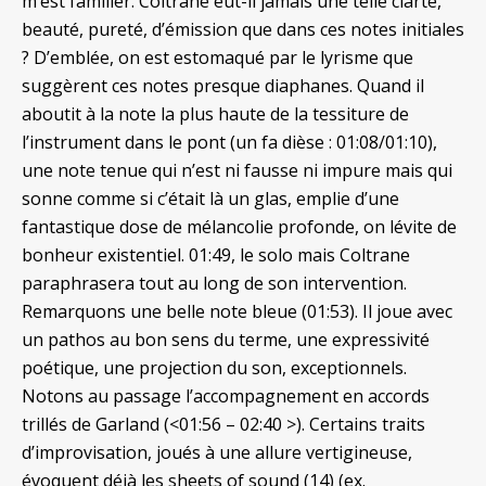
m’est familier. Coltrane eut-il jamais une telle clarté,
beauté, pureté, d’émission que dans ces notes initiales
? D’emblée, on est estomaqué par le lyrisme que
suggèrent ces notes presque diaphanes. Quand il
aboutit à la note la plus haute de la tessiture de
l’instrument dans le pont (un fa dièse : 01:08/01:10),
une note tenue qui n’est ni fausse ni impure mais qui
sonne comme si c’était là un glas, emplie d’une
fantastique dose de mélancolie profonde, on lévite de
bonheur existentiel. 01:49, le solo mais Coltrane
paraphrasera tout au long de son intervention.
Remarquons une belle note bleue (01:53). Il joue avec
un pathos au bon sens du terme, une expressivité
poétique, une projection du son, exceptionnels.
Notons au passage l’accompagnement en accords
trillés de Garland (<01:56 – 02:40 >). Certains traits
d’improvisation, joués à une allure vertigineuse,
évoquent déjà les sheets of sound (14) (ex.