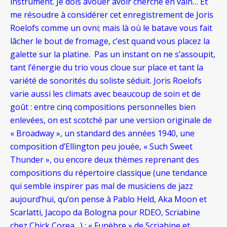
instrument. Je dois avouer avoir cherché en vain… Et
me résoudre à considérer cet enregistrement de Joris
Roelofs comme un ovni; mais là où le batave vous fait
lâcher le bout de fromage, c’est quand vous placez la
galette sur la platine. Pas un instant on ne s’assoupit,
tant l’énergie du trio vous cloue sur place et tant la
variété de sonorités du soliste séduit. Joris Roelofs
varie aussi les climats avec beaucoup de soin et de
goût : entre cinq compositions personnelles bien
enlevées, on est scotché par une version originale de
« Broadway », un standard des années 1940, une
composition d’Ellington peu jouée, « Such Sweet
Thunder », ou encore deux thèmes reprenant des
compositions du répertoire classique (une tendance
qui semble inspirer pas mal de musiciens de jazz
aujourd’hui, qu’on pense à Pablo Held, Aka Moon et
Scarlatti, Jacopo da Bologna pour RDEO, Scriabine
chez Chick Corea…) : « Funèbre » de Scriabine et