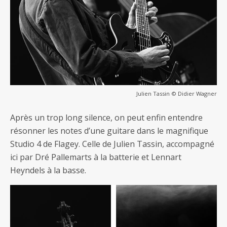
Julien Tassin © Didier Wagner
Après un trop long silence, on peut enfin entendre
résonner les notes d’une guitare dans le magnifique
Studio 4 de Flagey. Celle de Julien Tassin, accompagné
ici par Dré Pallemarts à la batterie et Lennart
Heyndels à la basse.