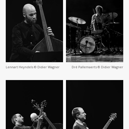
Lennart Heyndels © Didier Wagner
Dré Pallemaerts © Didier Wagner