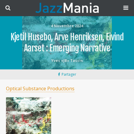
4 Novembre 2024
Kjetil Husebo, Arve Henriksen, Eivind
Aarset : Emerging Narrative
Yves «JB» Tassin
Partager
Optical Substance Productions