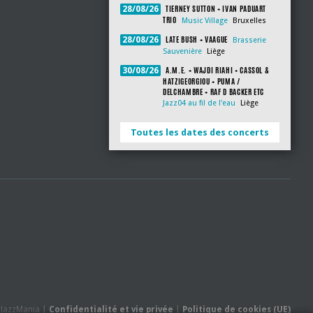
TIERNEY SUTTON + IVAN PADUART
28/08/26
TRIO
Music Village
Bruxelles
LATE BUSH + VAAGUE
28/08/26
Brasserie
Sauvenière
Liège
A.M.E. + WAJDI RIAHI + CASSOL &
30/08/26
HATZIGEORGIOU + PUMA /
DELCHAMBRE + RAF D BACKER ETC
Jazz04 au fil de l'eau
Liège
Toutes les dates des concerts
- JazzMania |
Confidentialité et vie privée
|
Politique de cookies (UE)