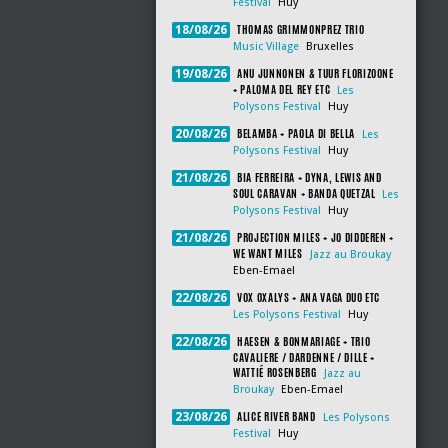
Festival
Huy
THOMAS GRIMMONPREZ TRIO
18/08/26
Music Village
Bruxelles
ANU JUNNONEN & TUUR FLORIZOONE
19/08/26
+ PALOMA DEL REY ETC
Les
Polysons Festival
Huy
BELAMBA + PAOLA DI BELLA
20/08/26
Les
Polysons Festival
Huy
BIA FERREIRA + DYNA, LEWIS AND
21/08/26
SOUL CARAVAN + BANDA QUETZAL
Les
Polysons Festival
Huy
PROJECTION MILES + JO DIDDEREN +
21/08/26
WE WANT MILES
Jazz au Broukay
Eben-Emael
VOX OXALYS + ANA VAGA DUO ETC
22/08/26
Les Polysons Festival
Huy
HAESEN & BONMARIAGE + TRIO
22/08/26
CAVALIERE / DARDENNE / DILLE +
WATTIÉ ROSENBERG
Jazz au
Broukay
Eben-Emael
ALICE RIVER BAND
23/08/26
Les Polysons
Festival
Huy