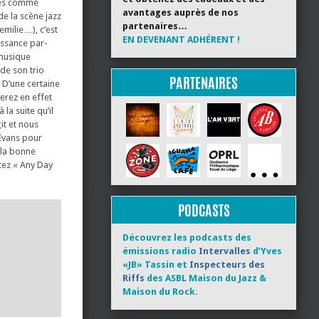
ales comme
avantages auprès de nos
de la scène jazz
partenaires…
emilie…), c’est
EN DEVENANT ADHÉRENT !
aissance par-
 musique
 de son trio
PARTENAIRES
 D’une certaine
erez en effet
la suite qu’il
git et nous
 Evans pour
à la bonne
tez « Any Day
PODCASTS
Découvrez les podcasts des
émissions radio
Intervalles
d’Yves
«JB» Tassin et
Inspecteurs des
Riffs
des ASBL Maison du Jazz &
Maison du Rock.