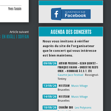
Yves Tassin
AGENDA DES CONCERTS
Article suivant
 EN KVÄLL I SOFFAN
Nous vous invitons à vérifier
auprès du site de l’organisateur
que le concert qui vous intéresse
est bien maintenu.
ARTHUR POSSING + OZAIN QUINTET +
09/08/26
FRANÇOIS VAIANA + UNDER THE REEFS
ORCH. + HOMMAGE À E.S.T. ETC
Gaume Jazz Festival
Rossignol-
Tintiny
NO STEAM
13/08/26
Music Village
Bruxelles
NO STEAM
14/08/26
Music Village
Bruxelles
CHAKÂM DUO
18/08/26
Les Polysons