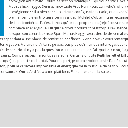
norvégien avait invité – outre sa section rythmique – quelques stars loc
Mathias Eick, Trygve Seim et l’inévitable Arve Henriksen. Le « who’s who » 
norvégienne ! S’il a bien connu plusieurs configurations (solo, duo avec Kj
bien la formule en trio qui a permis à Kjetil Mulelid d’obtenir une reconn
delà les frontières. Et c’est à trois qu’il nous propose de (re)découvrir sa
complexe et énergique. Lui qui ne croyait pourtant plus trop à l’existence
lorsque son contrebassiste Bjorn Marius Hegge avait décidé de s’en aller.
ns cependant à une phase de remise en confiance. « And now » ! Vous remarqu
terrogation. Mulelid ne s’interroge pas, pas plus qu’il ne nous interroge, quant à 
 de son trio. Il n’y a pas la question « Et maintenant, on fait quoi ?! » Non, il a
eant. Comparaisons ne sont pas raisons. Certains ont cité Keith Jarrett et Bill
musique) du pianiste de Hurdal. Pour ma part, je citerais volontiers le Bad Plus (
on) pour le caractère imprévisible et énergique de la musique de ce trio. Ecou
convaincus. Oui, « And Now » me plaît bien. Et maintenant… la suite !