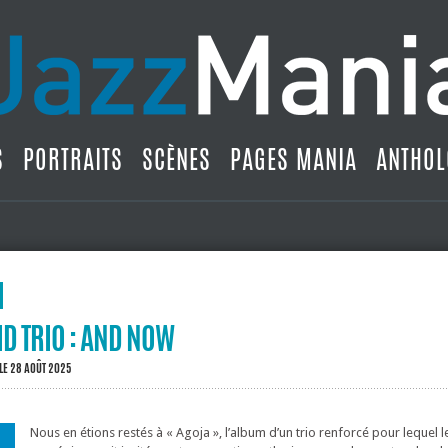
S
PORTRAITS
SCÈNES
PAGES MANIA
ANTHOL
ID TRIO : AND NOW
LE 28 AOÛT 2025
Nous en étions restés à « Agoja », l’album d’un trio renforcé pour lequel l