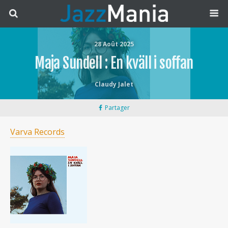
28 Août 2025
Maja Sundell : En kväll i soffan
Claudy Jalet
Partager
Varva Records