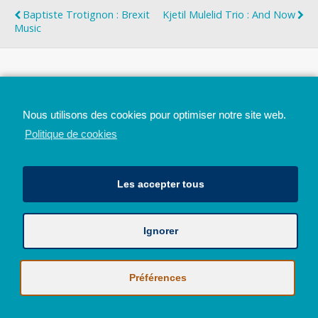
Baptiste Trotignon : Brexit
Kjetil Mulelid Trio : And Now
Music
Top
Nous utilisons des cookies pour optimiser notre site web.
Mobile
Bureau
Politique de cookies
Les accepter tous
Ignorer
Avec le soutien de la Province de Liège
© 2026 - Tous droits réservés - JazzMania
Politique en matière de confidentialité et de vie privée
|
Politique de
Préférences
cookies (UE)
Hébergé par
Behostings.com