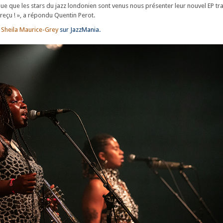
que que les stars du jazz londonien sont venus nous présenter leur nouvel EP tra
eçu ! », a répondu Quentin Perot.
 Sheila Maurice-Grey
sur JazzMania.