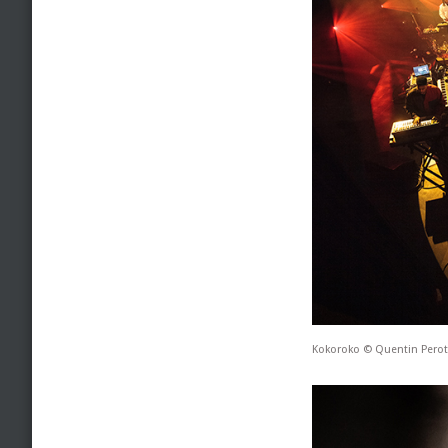
Kokoroko © Quentin Perot