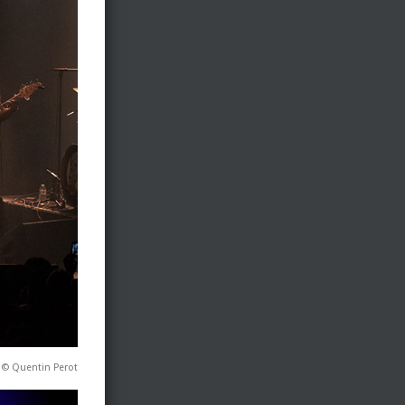
 © Quentin Perot