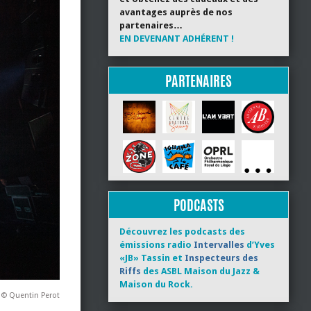
avantages auprès de nos
partenaires…
EN DEVENANT ADHÉRENT !
PARTENAIRES
PODCASTS
Découvrez les podcasts des
émissions radio
Intervalles
d’Yves
«JB» Tassin et
Inspecteurs des
Riffs
des ASBL Maison du Jazz &
Maison du Rock.
 © Quentin Perot