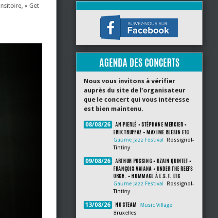
nsitoire, « Get
AGENDA DES CONCERTS
Nous vous invitons à vérifier
auprès du site de l’organisateur
que le concert qui vous intéresse
est bien maintenu.
AN PIERLÉ + STÉPHANE MERCIER +
08/08/26
ERIK TRUFFAZ + MAXIME BLESIN ETC
Gaume Jazz Festival
Rossignol-
Tintiny
ARTHUR POSSING + OZAIN QUINTET +
09/08/26
FRANÇOIS VAIANA + UNDER THE REEFS
ORCH. + HOMMAGE À E.S.T. ETC
Gaume Jazz Festival
Rossignol-
Tintiny
NO STEAM
13/08/26
Music Village
Bruxelles