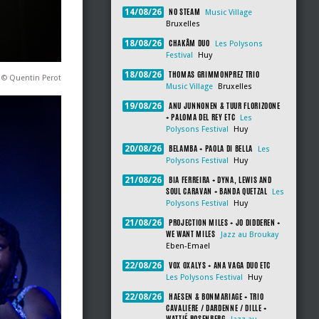
NO STEAM
14/08/26
Music Village
Bruxelles
CHAKÂM DUO
18/08/26
Les Polysons
Festival
Huy
THOMAS GRIMMONPREZ TRIO
18/08/26
t © Quentin Perot
Music Village
Bruxelles
ANU JUNNONEN & TUUR FLORIZOONE
19/08/26
+ PALOMA DEL REY ETC
Les
Polysons Festival
Huy
BELAMBA + PAOLA DI BELLA
20/08/26
Les
Polysons Festival
Huy
BIA FERREIRA + DYNA, LEWIS AND
21/08/26
SOUL CARAVAN + BANDA QUETZAL
Les
Polysons Festival
Huy
PROJECTION MILES + JO DIDDEREN +
21/08/26
WE WANT MILES
Jazz au Broukay
Eben-Emael
VOX OXALYS + ANA VAGA DUO ETC
22/08/26
Les Polysons Festival
Huy
HAESEN & BONMARIAGE + TRIO
22/08/26
CAVALIERE / DARDENNE / DILLE +
WATTIÉ ROSENBERG