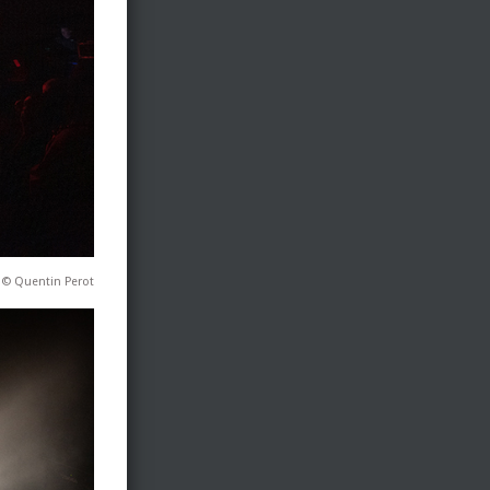
 © Quentin Perot