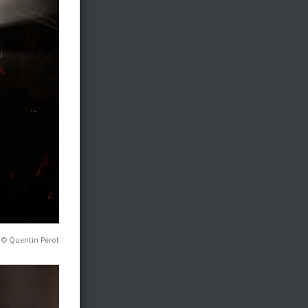
 © Quentin Perot