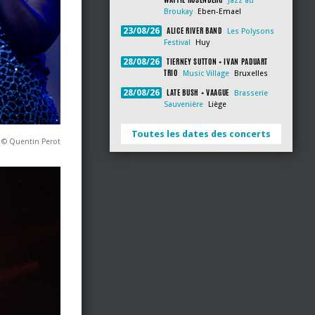
Jazz au
Broukay
Eben-Emael
ALICE RIVER BAND
23/08/26
Les Polysons
Festival
Huy
TIERNEY SUTTON + IVAN PADUART
28/08/26
TRIO
Music Village
Bruxelles
LATE BUSH + VAAGUE
28/08/26
Brasserie
Sauvenière
Liège
Toutes les dates des concerts
 © Quentin Perot