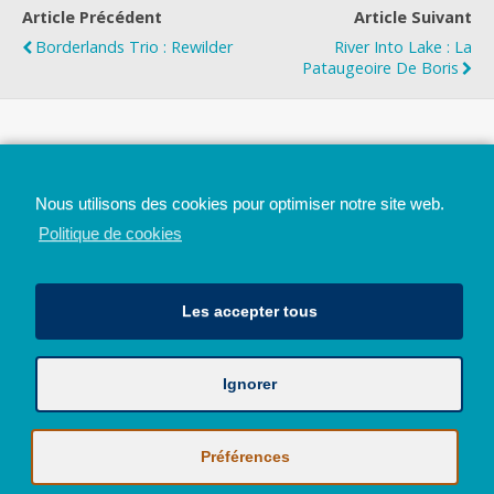
Article Précédent
Article Suivant
Borderlands Trio : Rewilder
River Into Lake : La
Pataugeoire De Boris
Top
Nous utilisons des cookies pour optimiser notre site web.
Mobile
Bureau
Politique de cookies
Les accepter tous
Ignorer
Avec le soutien de la Province de Liège
© 2026 - Tous droits réservés - JazzMania
Politique en matière de confidentialité et de vie privée
|
Politique de
Préférences
cookies (UE)
Hébergé par
Behostings.com