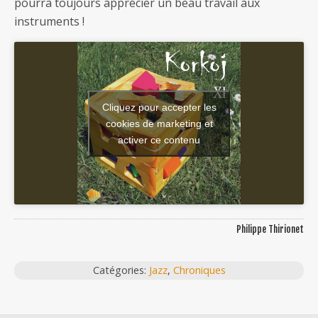
pourra toujours apprécier un beau travail aux
instruments !
Cliquez pour accepter les
cookies de marketing et
activer ce contenu
Philippe Thirionet
Catégories:
Jazz
,
Chroniques