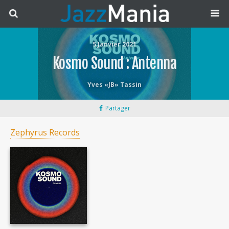
5 Janvier 2021
Kosmo Sound : Antenna
Yves «JB» Tassin
Partager
Zephyrus Records