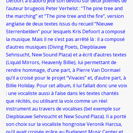
Defoort a d’abord jeté son dévolu sur deux poèmes de
l’auteur brugeois Peter Verhelst : “The pine tree and
the marching” et “The pine tree and the fire”, version
anglaise de deux textes issus du recueil “Nieuwe
Sterrenbelden” pour lesquels Kris Defoort a composé
la musique. Mais il ne s’est pas arrêté là : il a composé
d’autres musiques (Diving Poets, Diepblauwe
Sehnsucht, New Sound Plaza) et a écrit d’autres textes
(Liquid Mirrors, Heavenly Billie), lui permettant de
rendre hommage, d’une part, à Pierre Van Dormael
qu’il a croisé pour le projet “Vivaces” et, d’autre part, à
Billie Holiday. Pour cet album, il lui fallait donc une voix
: une vocaliste aussi à l’aise dans les textes chantés
que récités, ou utilisant la voix comme un réel
instrument au travers de vocalises (bel exemple sur
Diepblauwe Sehnsucht et New Sound Plaza). Il a porté
son choix sur la vocaliste hongroise Veronik Harcsa,
qu’il avait croisée grâce au Budapest Music Center et