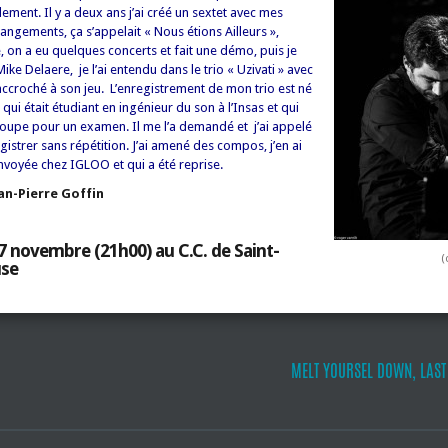
ment. Il y a deux ans j’ai créé un sextet avec mes
ngements, ça s’appelait « Nous étions Ailleurs »,
ne, on a eu quelques concerts et fait une démo, puis je
 Mike Delaere, je l’ai entendu dans le trio « Uzivati » avec
accroché à son jeu. L’enregistrement de mon trio est né
qui était étudiant en ingénieur du son à l’Insas et qui
roupe pour un examen. Il me l’a demandé et j’ai appelé
istrer sans répétition. J’ai amené des compos, j’en ai
envoyée chez IGLOO et qui a été reprise.
an-Pierre Goffin
7 novembre (21h00) au C.C. de Saint-
(
se
MELT YOURSEL DOWN, LAST