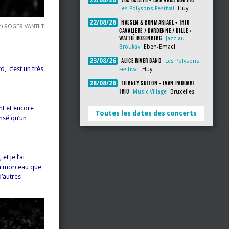
22/08/26
Les Polysons Festival
Huy
HAESEN & BONMARIAGE + TRIO
22/08/26
c) ROGER VANTILT
CAVALIERE / DARDENNE / DILLE +
WATTIÉ ROSENBERG
Jazz au
Broukay
Eben-Emael
ALICE RIVER BAND
23/08/26
Les Polysons
, c’est un très
Festival
Huy
TIERNEY SUTTON + IVAN PADUART
28/08/26
TRIO
Music Village
Bruxelles
nt et encore
Toutes les dates des concerts
ensé qu’un
t je l’ai
 un morceau que
d’autres