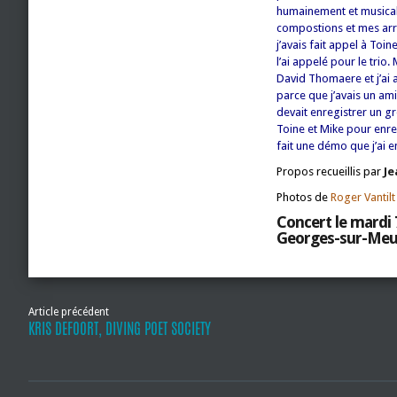
humainement et musicale
compostions et mes arra
j’avais fait appel à Toi
l’ai appelé pour le trio.
David Thomaere et j’ai 
parce que j’avais un ami 
devait enregistrer un g
Toine et Mike pour enreg
fait une démo que j’ai 
Propos recueillis par
Je
Photos de
Roger Vantilt
Concert le mardi 
Georges-sur-Meu
Article précédent
KRIS DEFOORT, DIVING POET SOCIETY