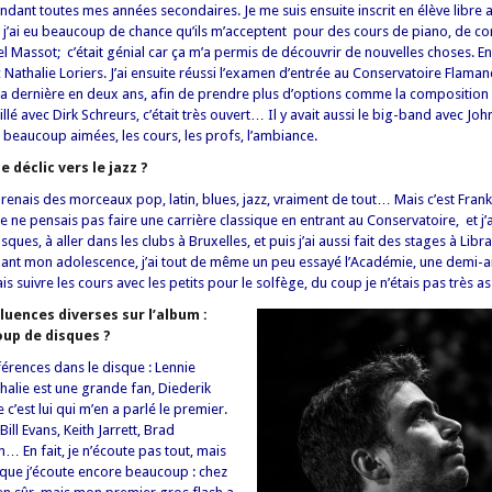
ndant toutes mes années secondaires. Je me suis ensuite inscrit en élève libre 
 j’ai eu beaucoup de chance qu’ils m’acceptent pour des cours de piano, de co
l Massot; c’était génial car ça m’a permis de découvrir de nouvelles choses. En 
 Nathalie Loriers. J’ai ensuite réussi l’examen d’entrée au Conservatoire Flama
es, la dernière en deux ans, afin de prendre plus d’options comme la composition
vaillé avec Dirk Schreurs, c’était très ouvert… Il y avait aussi le big-band avec 
 beaucoup aimées, les cours, les profs, l’ambiance.
 déclic vers le jazz ?
prenais des morceaux pop, latin, blues, jazz, vraiment de tout… Mais c’est Fran
. Je ne pensais pas faire une carrière classique en entrant au Conservatoire, et 
ues, à aller dans les clubs à Bruxelles, et puis j’ai aussi fait des stages à Lib
dant mon adolescence, j’ai tout de même un peu essayé l’Académie, une demi-
s suivre les cours avec les petits pour le solfège, du coup je n’étais pas très 
luences diverses sur l’album :
up de disques ?
éférences dans le disque : Lennie
thalie est une grande fan, Diederik
 c’est lui qui m’en a parlé le premier.
ll Evans, Keith Jarrett, Brad
… En fait, je n’écoute pas tout, mais
 que j’écoute encore beaucoup : chez