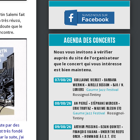
tin Salemi fait
 très réussi,
 doute que le
encontre.
AGENDA DES CONCERTS
Nous vous invitons à vérifier
auprès du site de l’organisateur
que le concert qui vous intéresse
est bien maintenu.
GUILLAUME VIERSET + BARBARA
07/08/26
WIERNIK + AIRELLE BESSON + BJO / N.
LORIERS
Gaume Jazz Festival
Rossignol-Tintiny
AN PIERLÉ + STÉPHANE MERCIER +
08/08/26
ERIK TRUFFAZ + MAXIME BLESIN ETC
Gaume Jazz Festival
Rossignol-
Tintiny
ute par des
ARTHUR POSSING + OZAIN QUINTET +
09/08/26
st très fondé
FRANÇOIS VAIANA + UNDER THE REEFS
ORCH. + HOMMAGE À E.S.T. ETC
 la suite, j’ai