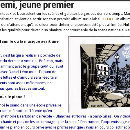
lemi, jeune premier
entueux se bousculent sur les scènes et galettes belges ces derniers temps. Mar
nération et vient de sortir son tout premier album sur le label
IGLOO
. Un album
 qui n’attendent qu’à se diluer pour définir une personnalité plus affirmée. Nul
s les qualités pour devenir un pianiste incontournable de la scène nationale. R
 famille où la musique avait une
, c’est lui qui a réalisé la pochette de
e du dernier « Ame des Poètes », mais
 notamment avec le groupe GAM qui avait
e avec Daniel Léon (nda : l’album de
 luttes et d’amours sera réédité en
ents sont assez mélomanes, on
sique, les Beatles surtout.
us le piano ?
ncé le piano dans une école privée, le
ir une méthode différente qu’en
a méthode Baertstoen de l’école « Blanches et Noires » à Saint-Gilles. On y déb
chante et puis on les accompagne par la suite à l’instrument, l’apprentissage e
uivi le piano en cours privé avec le professeur que j’avais en cours collectif et par