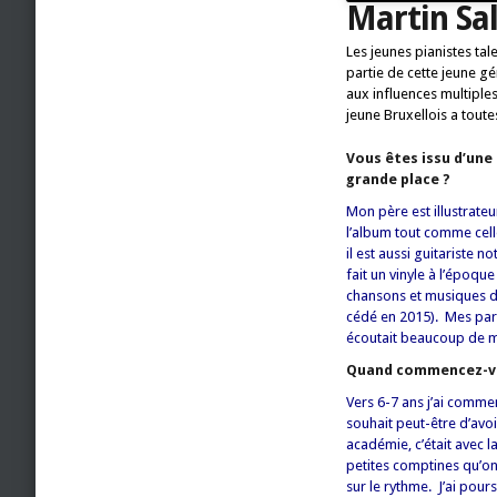
Martin Sa
Les jeunes pianistes tal
partie de cette jeune gé
aux influences multiples
jeune Bruxellois a toute
Vous êtes issu d’une
grande place ?
Mon père est illustrateur
l’album tout comme cell
il est aussi guitariste
fait un vinyle à l’époqu
chansons et musiques de
cédé en 2015). Mes par
écoutait beaucoup de mu
Quand commencez-vo
Vers 6-7 ans j’ai comme
souhait peut-être d’avo
académie, c’était avec l
petites comptines qu’on 
sur le rythme. J’ai pours