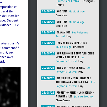
Gaume Jazz Festival
Rossignol-
au
Tintiny
mposition et
NO STEAM
parallèle,
13/08/26
Music Village
Bruxelles
nd de Bruxelles
 avec Diederik
NO STEAM
14/08/26
Music Village
John Ruocco… Ce
Bruxelles
CHAKÂM DUO
18/08/26
Les Polysons
Festival
Huy
THOMAS GRIMMONPREZ TRIO
18/08/26
k Wuyts qui m’a
Music Village
Bruxelles
j’ai commencé à
ramont, aux
ANU JUNNONEN & TUUR FLORIZOONE
19/08/26
année avec
+ PALOMA DEL REY ETC
Les
assidu…
Polysons Festival
Huy
BELAMBA + PAOLA DI BELLA
20/08/26
Les
Polysons Festival
Huy
BIA FERREIRA + DYNA, LEWIS AND
21/08/26
SOUL CARAVAN + BANDA QUETZAL
Les
Polysons Festival
Huy
PROJECTION MILES + JO DIDDEREN +
21/08/26
WE WANT MILES
Jazz au Broukay
Eben-Emael
VOX OXALYS + ANA VAGA DUO ETC