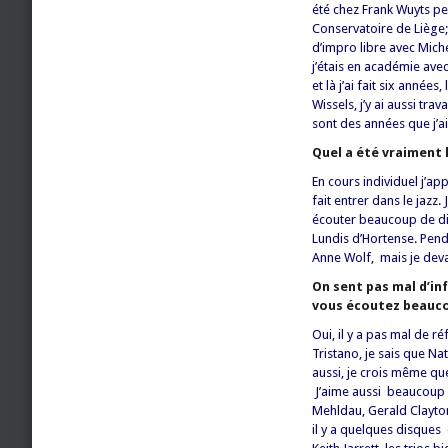
été chez Frank Wuyts pe
Conservatoire de Liège;
d’impro libre avec Miche
j’étais en académie avec
et là j’ai fait six anné
Wissels, j’y ai aussi tra
sont des années que j’ai
Quel a été vraiment le
En cours individuel j’ap
fait entrer dans le jazz
écouter beaucoup de disq
Lundis d’Hortense. Pen
Anne Wolf, mais je devai
On sent pas mal d’inf
vous écoutez beauco
Oui, il y a pas mal de r
Tristano, je sais que Na
aussi, je crois même que
J’aime aussi beaucoup Bi
Mehldau, Gerald Clayton
il y a quelques disques