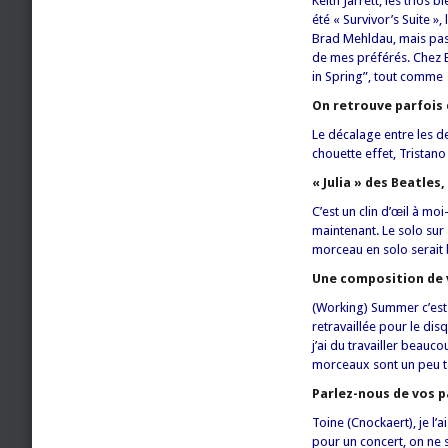
Keith Jarrett, les trios
été « Survivor’s Suite »,
Brad Mehldau, mais pas 
de mes préférés. Chez B
in Spring”, tout comme “
On retrouve parfois 
Le décalage entre les d
chouette effet, Tristano
« Julia » des Beatles
C’est un clin d’œil à mo
maintenant. Le solo sur «
morceau en solo serait b
Une composition de v
(Working) Summer c’est u
retravaillée pour le di
j’ai du travailler beau
morceaux sont un peu t
Parlez-nous de vos p
Toine (Cnockaert), je l’
pour un concert, on ne 