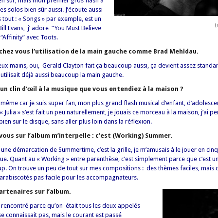
 bien sûr, mais mon premier gros flash a
 les solos bien sûr aussi. J’écoute aussi
tout : « Songs » par exemple, est un
(
ill Evans, j’ adore “You Must Believe
Affinity” avec Toots.
chez vous l’utilisation de la main gauche comme Brad Mehldau.
eux mains, oui, Gerald Clayton fait ça beaucoup aussi, ça devient assez standard
 utilisait déjà aussi beaucoup la main gauche.
, un clin d’œil à la musique que vous entendiez à la maison ?
i-même car je suis super fan, mon plus grand flash musical d’enfant, d’adolesce
 Julia » s’est fait un peu naturellement, je jouais ce morceau à la maison, j’ai p
ien sur le disque, sans aller plus loin dans la réflexion.
ous sur l’album m’interpelle : c’est (Working) Summer.
ne démarcation de Summertime, c’est la grille, je m’amusais à le jouer en cinq, e
sque. Quant au « Working » entre parenthèse, c’est simplement parce que c’est
coup. On trouve un peu de tout sur mes compositions : des thèmes faciles, mais 
arabiscotés pas facile pour les accompagnateurs.
artenaires sur l’album.
ai rencontré parce qu’on était tous les deux appelés
se connaissait pas, mais le courant est passé