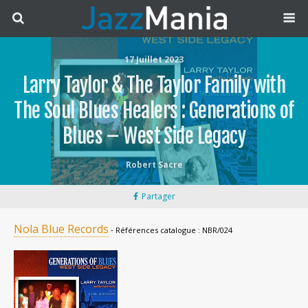
17 Juillet 2023
Larry Taylor & The Taylor Family with
The Soul Blues Healers : Generations of
Blues – West Side Legacy
Robert Sacre
Partager
Nola Blue Records
‐ Références catalogue : NBR/024