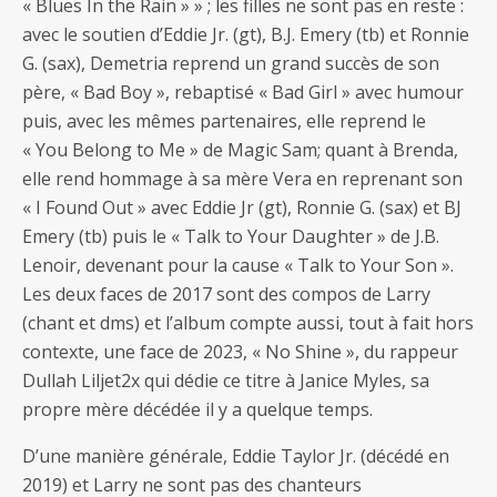
« Blues In the Rain » » ; les filles ne sont pas en reste :
avec le soutien d’Eddie Jr. (gt), B.J. Emery (tb) et Ronnie
G. (sax), Demetria reprend un grand succès de son
père, « Bad Boy », rebaptisé « Bad Girl » avec humour
puis, avec les mêmes partenaires, elle reprend le
« You Belong to Me » de Magic Sam; quant à Brenda,
elle rend hommage à sa mère Vera en reprenant son
« I Found Out » avec Eddie Jr (gt), Ronnie G. (sax) et BJ
Emery (tb) puis le « Talk to Your Daughter » de J.B.
Lenoir, devenant pour la cause « Talk to Your Son ».
Les deux faces de 2017 sont des compos de Larry
(chant et dms) et l’album compte aussi, tout à fait hors
contexte, une face de 2023, « No Shine », du rappeur
Dullah Liljet2x qui dédie ce titre à Janice Myles, sa
propre mère décédée il y a quelque temps.
D’une manière générale, Eddie Taylor Jr. (décédé en
2019) et Larry ne sont pas des chanteurs