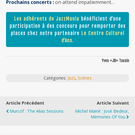
Prochains concerts :
on attend impatiemment…
Les adhérents de JazzMania
bénéficient d’une
participation à des concours pour remporter des
places chez notre partenaire
Le Centre Culturel
d’Ans
.
Yves «JB» Tassin
Catégories:
Jazz
,
Scènes
Article Précédent
Article Suivant
Murcof : The Alias Sessions
Michel Mainil : José Bedeur,
Memories Of You