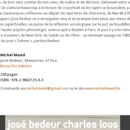
e, de bon sens comme de non-sens, de malice et de dérision, slalomant entre s
 On s’amuse beaucoup à la lecture de ce portrait où les sujets se bousculent, p
ise (savoureuses réflexions au départ de sept titres de chansons), de Mai 68 à 
ngues (José Bedeur en a enseignées cinq et en pratique bien plus) aux mines de
 superficielles, on passe de la réflexion sociologique sur le jazz au bouddhi
l’audio-psycho-phonologie, science qu’il a étudiée à Paris. Et puis il y a les tém
tre souvenirs de New York, de Suède ou de Chine – un étonnant voyage en 1980
s de José « Debeur », pardon Bedeur.
Michel Mainil
José Bedeur, Memories of You
Bossa Flor Editions
250 pages
ISBN : 978-2-9602125-6-3
Commande via
michel.mainil@gmail.com
ou le site
www.michelmainil.be