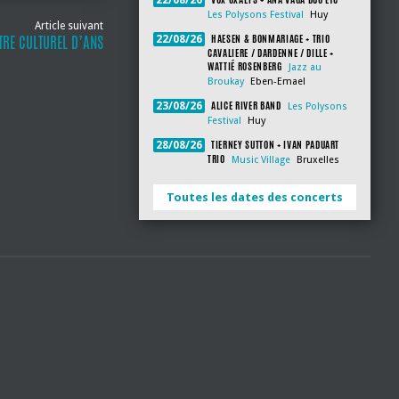
22/08/26
Les Polysons Festival
Huy
Article suivant
HAESEN & BONMARIAGE + TRIO
TRE CULTUREL D’ANS
22/08/26
CAVALIERE / DARDENNE / DILLE +
WATTIÉ ROSENBERG
Jazz au
Broukay
Eben-Emael
ALICE RIVER BAND
23/08/26
Les Polysons
Festival
Huy
TIERNEY SUTTON + IVAN PADUART
28/08/26
TRIO
Music Village
Bruxelles
Toutes les dates des concerts