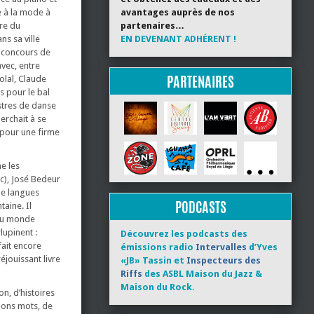
e à la mode à
avantages auprès de nos
re du
partenaires…
s sa ville
EN DEVENANT ADHÉRENT !
e concours de
avec, entre
PARTENAIRES
olal, Claude
s pour le bal
stres de danse
erchait à se
t pour une firme
e les
ic), José Bedeur
de langues
PODCASTS
aine. Il
 du monde
lupinent :
Découvrez les podcasts des
fait encore
émissions radio
Intervalles
d’Yves
éjouissant livre
«JB» Tassin et
Inspecteurs des
Riffs
des ASBL Maison du Jazz &
Maison du Rock.
n, d’histoires
bons mots, de