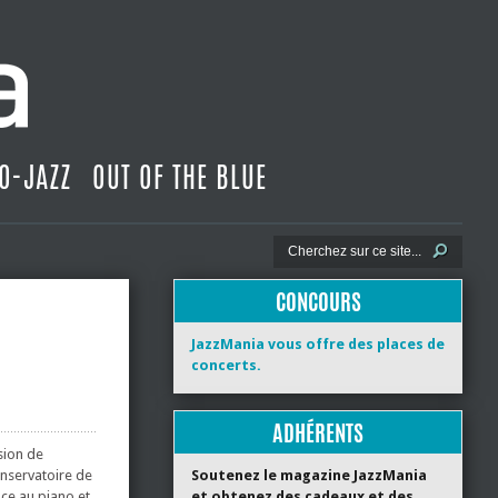
O-JAZZ
OUT OF THE BLUE
CONCOURS
JazzMania vous offre des places de
concerts.
ADHÉRENTS
sion de
onservatoire de
Soutenez le magazine JazzMania
ace au piano et
et obtenez des cadeaux et des