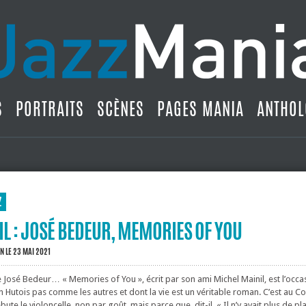
S
PORTRAITS
SCÈNES
PAGES MANIA
ANTHOL
Z
L : JOSÉ BEDEUR, MEMORIES OF YOU
IN
LE 23 MAI 2021
de José Bedeur… « Memories of You », écrit par son ami Michel Mainil, est l’occa
n Hutois pas comme les autres et dont la vie est un véritable roman. C’est au C
te le violoncelle, non par goût, mais parce que, dit-il, « Il n’y avait plus de pl