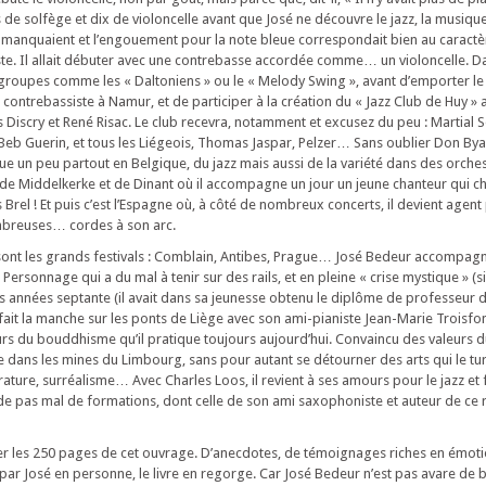
 de solfège et dix de violoncelle avant que José ne découvre le jazz, la musiqu
 manquaient et l’engouement pour la note bleue correspondait bien au caractè
e. Il allait débuter avec une contrebasse accordée comme… un violoncelle. Dan
s groupes comme les « Daltoniens » ou le « Melody Swing », avant d’emporter l
r contrebassiste à Namur, et de participer à la création du « Jazz Club de Huy » 
 Discry et René Risac. Le club recevra, notamment et excusez du peu : Martial S
 Beb Guerin, et tous les Liégeois, Thomas Jaspar, Pelzer… Sans oublier Don Bya
oue un peu partout en Belgique, du jazz mais aussi de la variété dans des orche
 de Middelkerke et de Dinant où il accompagne un jour un jeune chanteur qui ch
s Brel ! Et puis c’est l’Espagne où, à côté de nombreux concerts, il devient agen
mbreuses… cordes à son arc.
sont les grands festivals : Comblain, Antibes, Prague… José Bedeur accompagn
ersonnage qui a du mal à tenir sur des rails, et en pleine « crise mystique » (s
s années septante (il avait dans sa jeunesse obtenu le diplôme de professeur 
ait la manche sur les ponts de Liège avec son ami-pianiste Jean-Marie Troisfont
urs du bouddhisme qu’il pratique toujours aujourd’hui. Convaincu des valeurs
me dans les mines du Limbourg, sans pour autant se détourner des arts qui le tur
térature, surréalisme… Avec Charles Loos, il revient à ses amours pour le jazz et 
de pas mal de formations, dont celle de son ami saxophoniste et auteur de ce r
r les 250 pages de cet ouvrage. D’anecdotes, de témoignages riches en émotio
ar José en personne, le livre en regorge. Car José Bedeur n’est pas avare de 