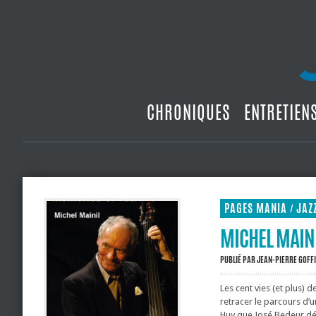
CHRONIQUES
ENTRETIEN
PAGES MANIA
JAZ
/
MICHEL MAINI
PUBLIÉ PAR
JEAN-PIERRE GOFF
Les cent vies (et plus) 
retracer le parcours d’u
Huy que José Bedeur débu