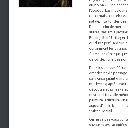
au violon ». Cinq années
l’époque. Les musiciens
désormais contrebassist
natale, il va fonder de
Dinant, celui de meilleu
autres, ses amis Jacques
Bolling, René Urtreger,
du club ! José Bedeur j
qui animent les casinos
faire connaître : Jacque
de cordes, une des no
Dans les années 60, ce 
Américains de passage. P
sera enseignant dans le
modernes) après avoir f
découvre aussi les vale
ouvrier, il travaille mê
peinture, sculpture, lit
aujourd’hui le bonheur 
: Michel Mainil.
On ne va pas vous conte
savoureuses racontées p