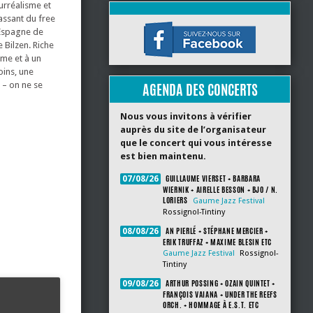
urréalisme et
assant du free
l’Espagne de
 Bilzen. Riche
sme et à un
oins, une
 – on ne se
AGENDA DES CONCERTS
Nous vous invitons à vérifier
auprès du site de l’organisateur
que le concert qui vous intéresse
est bien maintenu.
GUILLAUME VIERSET + BARBARA
07/08/26
WIERNIK + AIRELLE BESSON + BJO / N.
LORIERS
Gaume Jazz Festival
Rossignol-Tintiny
AN PIERLÉ + STÉPHANE MERCIER +
08/08/26
ERIK TRUFFAZ + MAXIME BLESIN ETC
Gaume Jazz Festival
Rossignol-
Tintiny
ARTHUR POSSING + OZAIN QUINTET +
09/08/26
FRANÇOIS VAIANA + UNDER THE REEFS
ORCH. + HOMMAGE À E.S.T. ETC