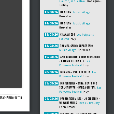
Gaume Jazz Festival
Rossignol-
Tintiny
NO STEAM
13/08/26
Music Village
Bruxelles
NO STEAM
14/08/26
Music Village
Bruxelles
CHAKÂM DUO
18/08/26
Les Polysons
Festival
Huy
THOMAS GRIMMONPREZ TRIO
18/08/26
Music Village
Bruxelles
ANU JUNNONEN & TUUR FLORIZOONE
19/08/26
+ PALOMA DEL REY ETC
Les
Polysons Festival
Huy
BELAMBA + PAOLA DI BELLA
20/08/26
Les
Polysons Festival
Huy
BIA FERREIRA + DYNA, LEWIS AND
21/08/26
SOUL CARAVAN + BANDA QUETZAL
Les
Polysons Festival
Huy
Jean-Pierre Goffin
PROJECTION MILES + JO DIDDEREN +
21/08/26
WE WANT MILES
Jazz au Broukay
Eben-Emael
VOX OXALYS + ANA VAGA DUO ETC