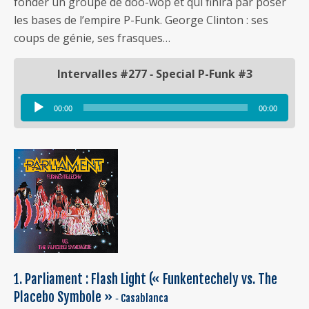
fonder un groupe de doo-wop et qui finira par poser
les bases de l’empire P-Funk. George Clinton : ses
coups de génie, ses frasques…
Intervalles #277 ‐ Special P-Funk #3
00:00
00:00
Lecteur
audio
1. Parliament : Flash Light (« Funkentechely vs. The
Placebo Symbole »
‐ Casablanca