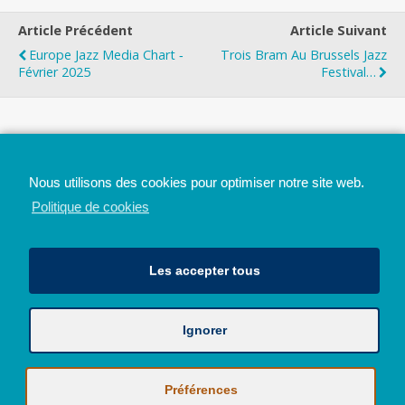
Article Précédent
Article Suivant
Europe Jazz Media Chart ‐
Trois Bram Au Brussels Jazz
Février 2025
Festival…
Top
Nous utilisons des cookies pour optimiser notre site web.
Mobile
Bureau
Politique de cookies
Les accepter tous
Ignorer
Avec le soutien de la Province de Liège
© 2026 - Tous droits réservés - JazzMania
Politique en matière de confidentialité et de vie privée
|
Politique de
Préférences
cookies (UE)