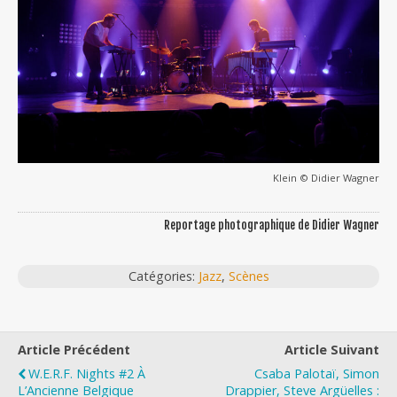
Klein © Didier Wagner
Reportage photographique de Didier Wagner
Catégories:
Jazz
,
Scènes
Article Précédent
Article Suivant
W.E.R.F. Nights #2 À
Csaba Palotaï, Simon
L’Ancienne Belgique
Drappier, Steve Argüelles :