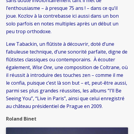
sans doute involontairement tant il met de
l’enthousiasme – à presque 75 ans ! – dans ce qu’il
joue. Kozlov à la contrebasse ici aussi dans un bon
solo parfois en notes multiples après un début un
peu trop orthodoxe.
Lew Tabackin, un flûtiste à découvrir, doté d’une
fabuleuse technique, d’une sonorité parfaite, digne de
flûtistes classiques ou contemporains. À écouter
également,
Wise One
, une
c
omposition de Coltrane, où
il réussit à introduire des touches zen – comme il me
le confia, puisque c’est là son but – et, peut-être aussi,
parmi ses plus grandes réussites, les albums “I’ll Be
Seeing You”, “Live in Paris”, ainsi que celui enregistré
au château présidentiel de Prague en 2009.
Roland Binet