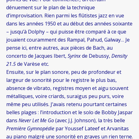
dénuement sur le plan de la technique
d’improvisation. Rien parmi les flûtistes jazz en vue
dans les années 1950 et au début des années soixante
– jusqu’à Dolphy – qui puisse être comparé à ce que
jouaient couramment des Rampal, Pahud, Galway… Je
pense ici, entre autres, aux pièces de Bach, au
concerto de Jacques Ibert,
Syrinx
de Debussy,
Density
21.5
de Varèse etc.
Ensuite, sur le plan sonore, peu de profondeur et
largeur de sonorité pour le registre le plus bas,
absence de vibrato, registres moyen et aigu souvent
métalliques, voire criards, suraigus peu purs, voire
même peu utilisés. J’avais retenu pourtant certaines
belles plages : l’introduction et le solo de Bobby Jaspar
dans
Never Let Me Go
(avec J.J. Johnson), la très belle
Première Gymnopédie
par Youssef Lateef et Arvanitas
au piano malgré une sonorité en graves un rien terne.