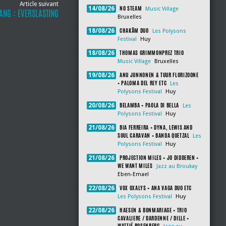
Article suivant
NO STEAM
14/08/26
Music Village
ANG : EVERSLASTING
Bruxelles
CHAKÂM DUO
18/08/26
Les Polysons
Festival
Huy
THOMAS GRIMMONPREZ TRIO
18/08/26
Music Village
Bruxelles
ANU JUNNONEN & TUUR FLORIZOONE
19/08/26
+ PALOMA DEL REY ETC
Les
Polysons Festival
Huy
BELAMBA + PAOLA DI BELLA
20/08/26
Les
Polysons Festival
Huy
BIA FERREIRA + DYNA, LEWIS AND
21/08/26
SOUL CARAVAN + BANDA QUETZAL
Les
Polysons Festival
Huy
PROJECTION MILES + JO DIDDEREN +
21/08/26
WE WANT MILES
Jazz au Broukay
Eben-Emael
VOX OXALYS + ANA VAGA DUO ETC
22/08/26
Les Polysons Festival
Huy
HAESEN & BONMARIAGE + TRIO
22/08/26
CAVALIERE / DARDENNE / DILLE +
WATTIÉ ROSENBERG