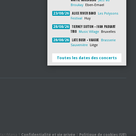
Jazz au
Broukay
Eben-Emael
ALICE RIVER BAND
23/08/26
Les Polysons
Festival
Huy
TIERNEY SUTTON + IVAN PADUART
28/08/26
TRIO
Music Village
Bruxelles
LATE BUSH + VAAGUE
28/08/26
Brasserie
Sauvenière
Liège
Toutes les dates des concerts
- JazzMania |
Confidentialité et vie privée
|
Politique de cookies (UE)