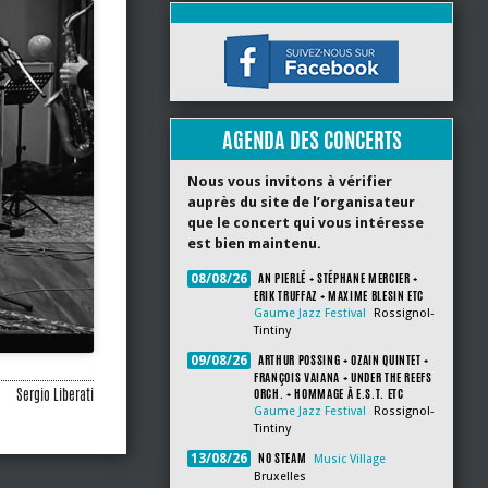
AGENDA DES CONCERTS
Nous vous invitons à vérifier
auprès du site de l’organisateur
que le concert qui vous intéresse
est bien maintenu.
AN PIERLÉ + STÉPHANE MERCIER +
08/08/26
ERIK TRUFFAZ + MAXIME BLESIN ETC
Gaume Jazz Festival
Rossignol-
Tintiny
ARTHUR POSSING + OZAIN QUINTET +
09/08/26
FRANÇOIS VAIANA + UNDER THE REEFS
Sergio Liberati
ORCH. + HOMMAGE À E.S.T. ETC
Gaume Jazz Festival
Rossignol-
Tintiny
NO STEAM
13/08/26
Music Village
Bruxelles