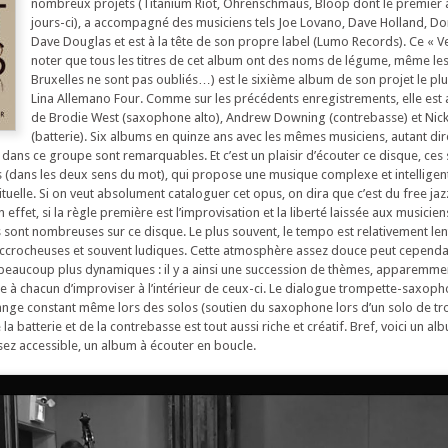
nombreux projets (Titanium Riot, Ohrenschmaus, Bloop dont le premier 
jours-ci), a accompagné des musiciens tels Joe Lovano, Dave Holland, D
Dave Douglas et est à la tête de son propre label (Lumo Records). Ce « V
noter que tous les titres de cet album ont des noms de légume, même le
Bruxelles ne sont pas oubliés…) est le sixième album de son projet le pl
Lina Allemano Four. Comme sur les précédents enregistrements, elle e
de Brodie West (saxophone alto), Andrew Downing (contrebasse) et Nick
(batterie). Six albums en quinze ans avec les mêmes musiciens, autant dir
n dans ce groupe sont remarquables. Et c’est un plaisir d’écouter ce disque, ces 
 (dans les deux sens du mot), qui propose une musique complexe et intelligen
ituelle. Si on veut absolument cataloguer cet opus, on dira que c’est du free jazz
effet, si la règle première est l’improvisation et la liberté laissée aux musicien
és sont nombreuses sur ce disque. Le plus souvent, le tempo est relativement len
accrocheuses et souvent ludiques. Cette atmosphère assez douce peut cependa
beaucoup plus dynamiques : il y a ainsi une succession de thèmes, apparemment
sée à chacun d’improviser à l’intérieur de ceux-ci. Le dialogue trompette-saxoph
ange constant même lors des solos (soutien du saxophone lors d’un solo de tr
e la batterie et de la contrebasse est tout aussi riche et créatif. Bref, voici un a
ssez accessible, un album à écouter en boucle.