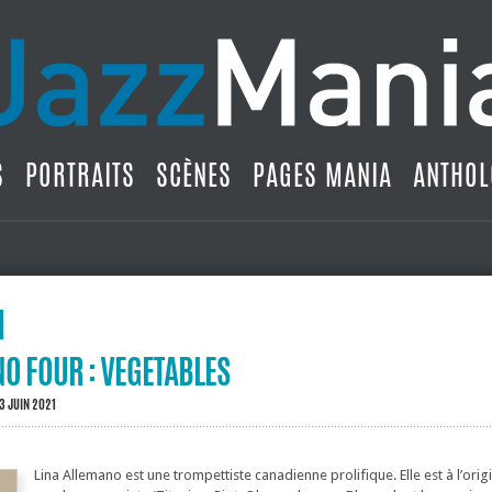
S
PORTRAITS
SCÈNES
PAGES MANIA
ANTHOL
O FOUR : VEGETABLES
3 JUIN 2021
Lina Allemano est une trompettiste canadienne prolifique. Elle est à l’orig