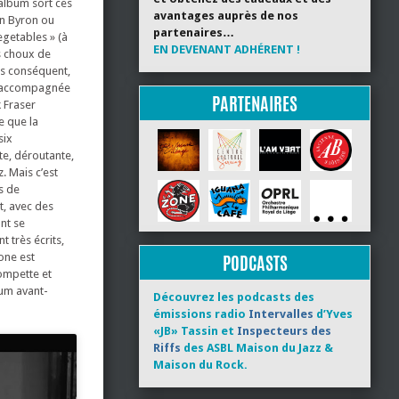
album sort ces
avantages auprès de nos
on Byron ou
partenaires…
egetables » (à
EN DEVENANT ADHÉRENT !
s choux de
us conséquent,
st accompagnée
PARTENAIRES
 Fraser
e que la
six
te, déroutante,
. Mais c’est
s de
t, avec des
nt se
 très écrits,
one est
PODCASTS
ompette et
lbum avant-
Découvrez les podcasts des
émissions radio
Intervalles
d’Yves
«JB» Tassin et
Inspecteurs des
Riffs
des ASBL Maison du Jazz &
Maison du Rock.