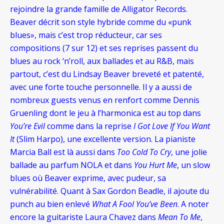
rejoindre la grande famille de Alligator Records.
Beaver décrit son style hybride comme du «punk
blues», mais c’est trop réducteur, car ses
compositions (7 sur 12) et ses reprises passent du
blues au rock ‘n’roll, aux ballades et au R&B, mais
partout, c’est du Lindsay Beaver breveté et patenté,
avec une forte touche personnelle. Il y a aussi de
nombreux guests venus en renfort comme Dennis
Gruenling dont le jeu à l’harmonica est au top dans
You’re Evil
comme dans la reprise
I Got Love If You Want
It
(Slim Harpo), une excellente version. La pianiste
Marcia Ball est là aussi dans
Too Cold To Cry
, une jolie
ballade au parfum NOLA et dans
You Hurt Me
, un slow
blues où Beaver exprime, avec pudeur, sa
vulnérabilité. Quant à Sax Gordon Beadle, il ajoute du
punch au bien enlevé
What A Fool You’ve Been
. A noter
encore la guitariste Laura Chavez dans
Mean To Me
,