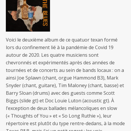
Voici le deuxième album de ce quatuor texan formé
lors du confinement lié à la pandémie de Covid 19
autour de 2020. Les quatre musiciens sont
chevronnés et expérimentés après des années de
tournées et de concerts au sein de bands locaux : on a
ainsi Joe Splawn (chant, orgue Hammond B3), Mark
Snyder (chant, guitare), Tim Maloney (chant, basse) et
Barry Sloan (drums) avec des guests comme Scott
Biggs (slide gt) et Doc Louie Luton (acoustic gt). À
l’exception de deux ballades mélancoliques en slow
(« Thoughts of You » et « So Long Ruthie »), leur
répertoire est plutôt du type rentre-dedans, à la mode
Texas R&B, mais j’ai un petit regret : les voix