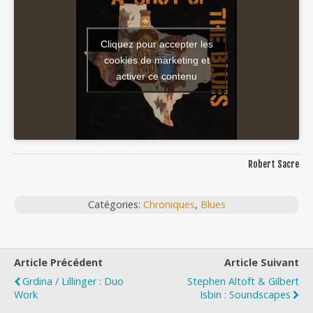
Cliquez pour accepter les
cookies de marketing et
activer ce contenu
Robert Sacre
Catégories:
Chroniques
,
Blues
Article Précédent
Article Suivant
Grdina / Lillinger : Duo
Stephen Altoft & Gilbert
Work
Isbin : Soundscapes