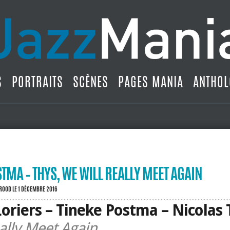
S
PORTRAITS
SCÈNES
PAGES MANIA
ANTHOL
STMA – THYS, WE WILL REALLY MEET AGAIN
BROOD
LE 1 DÉCEMBRE 2016
oriers – Tineke Postma – Nicolas
ally Meet Again