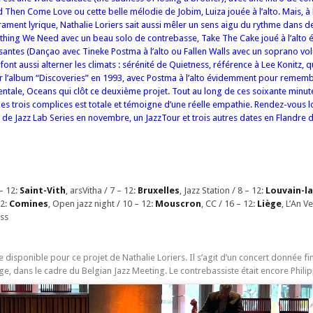
 Then Come Love ou cette belle mélodie de Jobim, Luiza jouée à l’alto. Mais, à 
ament lyrique, Nathalie Loriers sait aussi mêler un sens aigu du rythme dans 
hing We Need avec un beau solo de contrebasse, Take The Cake joué à l’alto
antes (Dançao avec Tineke Postma à l’alto ou Fallen Walls avec un soprano volu
ont aussi alterner les climats : sérénité de Quietness, référence à Lee Konitz, q
r l’album “Discoveries” en 1993, avec Postma à l’alto évidemment pour rememb
ntale, Oceans qui clôt ce deuxième projet. Tout au long de ces soixante minu
les trois complices est totale et témoigne d’une réelle empathie. Rendez-vous l
s de Jazz Lab Series en novembre, un JazzTour et trois autres dates en Flandre 
 – 12:
Saint-Vith
, arsVitha / 7 – 12:
Bruxelles
, Jazz Station / 8 – 12:
Louvain-l
12:
Comines
, Open jazz night / 10 – 12:
Mouscron
, CC / 16 – 12:
Liège
, L’An Ve
ss
te disponible pour ce projet de Nathalie Loriers. Il s’agit d’un concert donnée fi
 dans le cadre du Belgian Jazz Meeting. Le contrebassiste était encore Philip