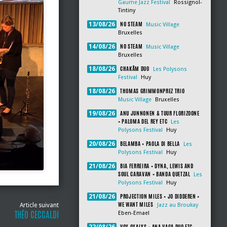
Gaume Jazz Festival
Rossignol-
Tintiny
NO STEAM
13/08/26
Music Village
Bruxelles
NO STEAM
14/08/26
Music Village
Bruxelles
CHAKÂM DUO
18/08/26
Les Polysons
Festival
Huy
THOMAS GRIMMONPREZ TRIO
18/08/26
Music Village
Bruxelles
ANU JUNNONEN & TUUR FLORIZOONE
19/08/26
+ PALOMA DEL REY ETC
Les
Polysons Festival
Huy
BELAMBA + PAOLA DI BELLA
20/08/26
Les
Polysons Festival
Huy
BIA FERREIRA + DYNA, LEWIS AND
21/08/26
SOUL CARAVAN + BANDA QUETZAL
Les
Polysons Festival
Huy
PROJECTION MILES + JO DIDDEREN +
21/08/26
WE WANT MILES
Article suivant
Jazz au Broukay
THÉO CECCALDI
Eben-Emael
VOX OXALYS + ANA VAGA DUO ETC