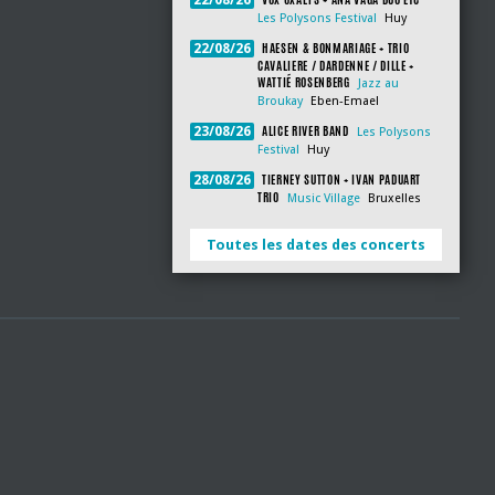
22/08/26
Les Polysons Festival
Huy
HAESEN & BONMARIAGE + TRIO
22/08/26
CAVALIERE / DARDENNE / DILLE +
WATTIÉ ROSENBERG
Jazz au
Broukay
Eben-Emael
ALICE RIVER BAND
23/08/26
Les Polysons
Festival
Huy
TIERNEY SUTTON + IVAN PADUART
28/08/26
TRIO
Music Village
Bruxelles
Toutes les dates des concerts