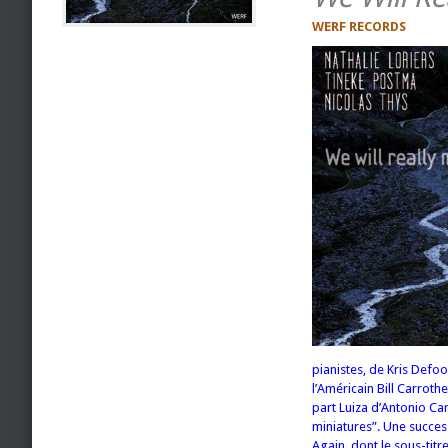
WERF RECORDS
pianistes, de Kris Defo
l’Américain Bill Carroth
part Luiza d’Antonio Ca
miniatures”. Une succe
Again, dont le sous-titr