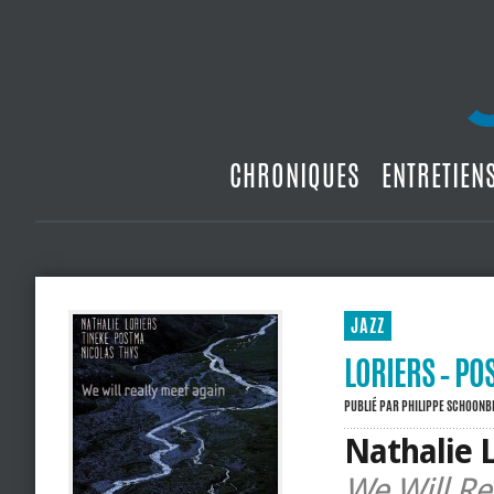
CHRONIQUES
ENTRETIEN
JAZZ
LORIERS – PO
PUBLIÉ PAR
PHILIPPE SCHOON
Nathalie L
We Will Re