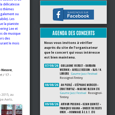
la délicatesse
des thèmes
 également ou
bile). Les
ue la pianiste
ering Lee et
AGENDA DES CONCERTS
tes de musique
ors des
Nous vous invitons à vérifier
durant le mois
auprès du site de l’organisateur
que le concert qui vous intéresse
est bien maintenu.
GUILLAUME VIERSET + BARBARA
07/08/26
WIERNIK + AIRELLE BESSON + BJO / N.
a-Neuve
,
LORIERS
Gaume Jazz Festival
rt / 17 –
Rossignol-Tintiny
AN PIERLÉ + STÉPHANE MERCIER +
08/08/26
ERIK TRUFFAZ + MAXIME BLESIN ETC
Gaume Jazz Festival
Rossignol-
n 2015, au
Tintiny
pe Aerts.
ARTHUR POSSING + OZAIN QUINTET +
09/08/26
FRANÇOIS VAIANA + UNDER THE REEFS
ORCH. + HOMMAGE À E.S.T. ETC