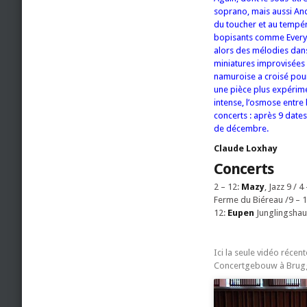
soprano, mais aussi And
du toucher et au tempér
bopisants comme Everyt
alors des mélodies dans
miniatures improvisées f
namuroise a croisé pou
une pièce plus expérime
intense, l’osmose entre 
concerts : après 9 date
de décembre.
Claude Loxhay
Concerts
2 – 12:
Mazy
, Jazz 9 / 4
Ferme du Biéreau /9 – 
12:
Eupen
Junglingshau
Ici la seule vidéo récen
Concertgebouw à Brugge,