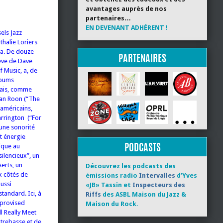
avantages auprès de nos
partenaires…
EN DEVENANT ADHÉRENT !
els Jazz
thalie Loriers
ma. De douze
PARTENAIRES
lève de Dave
 Music, a, de
lbums
ndais, comme
Van Roon (“The
 américains,
arrington (“For
’une sonorité
et énergie
PODCASTS
rique au
ilencieux”, un
erts, un
Découvrez les podcasts des
x côtés de
émissions radio
Intervalles
d’Yves
ussi
«JB» Tassin et
Inspecteurs des
standard. Ici, à
Riffs
des ASBL Maison du Jazz &
mprovised
Maison du Rock.
l Really Meet
ntrebasse et de