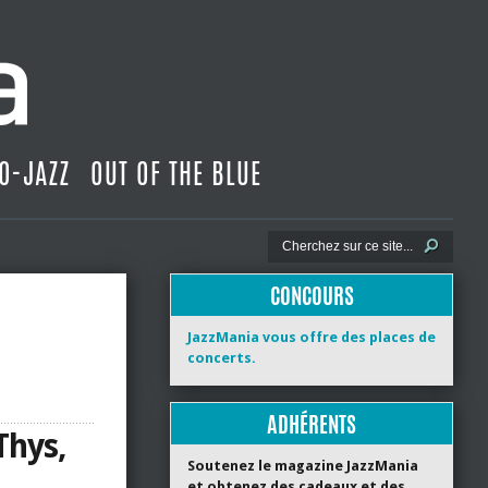
O-JAZZ
OUT OF THE BLUE
CONCOURS
JazzMania vous offre des places de
concerts.
ADHÉRENTS
 Thys,
Soutenez le magazine JazzMania
et obtenez des cadeaux et des