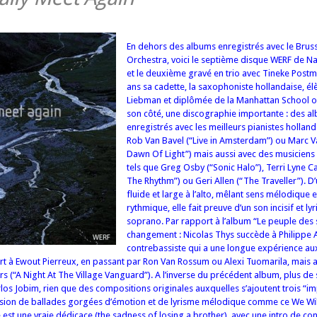
En dehors des albums enregistrés avec le Bruss
Orchestra, voici le septième disque WERF de Na
et le deuxième gravé en trio avec Tineke Post
ans sa cadette, la saxophoniste hollandaise, é
Liebman et diplômée de la Manhattan School of
son côté, une discographie importante : des a
enregistrés avec les meilleurs pianistes holla
Rob Van Bavel (“Live in Amsterdam”) ou Marc 
Dawn Of Light”) mais aussi avec des musiciens
tels que Greg Osby (“Sonic Halo”), Terri Lyne C
The Rhythm”) ou Geri Allen (“The Traveller”). D
fluide et large à l’alto, mêlant sens mélodique 
rythmique, elle fait preuve d’un son incisif et ly
soprano. Par rapport à l’album “Le peuple des s
changement : Nicolas Thys succède à Philippe A
contrebassiste qui a une longue expérience au
ort à Ewout Pierreux, en passant par Ron Van Rossum ou Alexi Tuomarila, mais a
ers (“A Night At The Village Vanguard”). A l’inverse du précédent album, plus de 
rlos Jobim, rien que des compositions originales auxquelles s’ajoutent trois “i
ssion de ballades gorgées d’émotion et de lyrisme mélodique comme ce We Wil
e est une vraie dédicace (the sadness of losing a brother), avec une intro de co