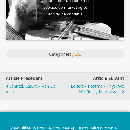
Cliquez pour accepter les
cookies de marketing et
activer ce contenu
Catégories:
JAZZ
Article Précédent
Article Suivant
Schntzl, Lasure - Van De
Loriers - Postma - Thys, We
Velde
Will Really Meet Again
Top
Nous utilisons des cookies pour optimiser notre site web.