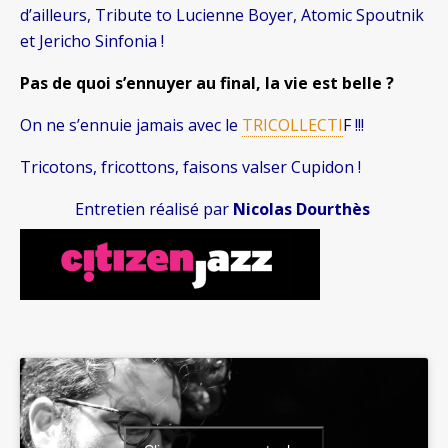
d’ailleurs, Tribute to Lucienne Boyer, Atomic Spoutnik
et Jericho Sinfonia !
Pas de quoi s’ennuyer au final, la vie est belle ?
On ne s’ennuie jamais avec le
TRICOLLECTI
F !!!
Tricotons, fricottons, faisons valser Cupidon !
Entretien réalisé par
Nicolas Dourthès