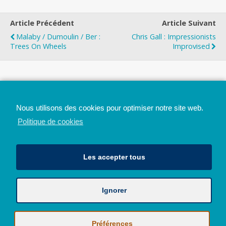
Article Précédent
Article Suivant
Malaby / Dumoulin / Ber :
Chris Gall : Impressionists
Trees On Wheels
Improvised
Top
Nous utilisons des cookies pour optimiser notre site web.
Mobile
Bureau
Politique de cookies
Les accepter tous
Ignorer
Avec le soutien de la Province de Liège
© 2026 - Tous droits réservés - JazzMania
Politique en matière de confidentialité et de vie privée
|
Politique de
Préférences