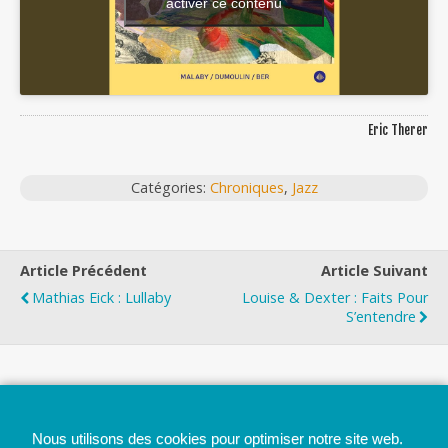
activer ce contenu
Eric Therer
Catégories:
Chroniques
,
Jazz
Article Précédent
Article Suivant
Mathias Eick : Lullaby
Louise & Dexter : Faits Pour
S’entendre
Top
Nous utilisons des cookies pour optimiser notre site web.