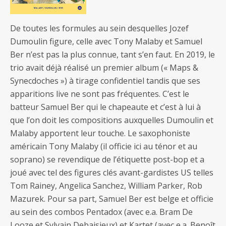
De toutes les formules au sein desquelles Jozef
Dumoulin figure, celle avec Tony Malaby et Samuel
Ber n’est pas la plus connue, tant s’en faut. En 2019, le
trio avait déjà réalisé un premier album (« Maps &
Synecdoches ») à tirage confidentiel tandis que ses
apparitions live ne sont pas fréquentes. C’est le
batteur Samuel Ber qui le chapeaute et c’est à lui à
que l’on doit les compositions auxquelles Dumoulin et
Malaby apportent leur touche. Le saxophoniste
américain Tony Malaby (il officie ici au ténor et au
soprano) se revendique de l’étiquette post-bop et a
joué avec tel des figures clés avant-gardistes US telles
Tom Rainey, Angelica Sanchez, William Parker, Rob
Mazurek. Pour sa part, Samuel Ber est belge et officie
au sein des combos Pentadox (avec e.a. Bram De
Looze et Sylvain Debaisieux) et Kartet (avec e.a. Benoît