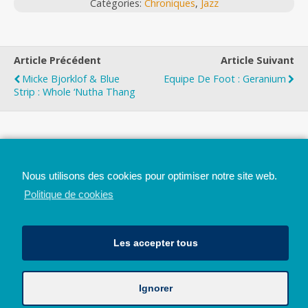
Catégories:
Chroniques
,
Jazz
Article Précédent
Article Suivant
Micke Bjorklof & Blue
Equipe De Foot : Geranium
Strip : Whole ‘Nutha Thang
Top
Nous utilisons des cookies pour optimiser notre site web.
Mobile
Bureau
Politique de cookies
Les accepter tous
Ignorer
Avec le soutien de la Province de Liège